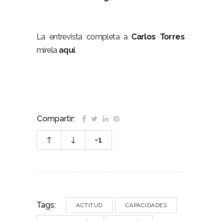
Contratación capacidad actitud mujeres
Contratación capacidad actitud mujeres
La entrevista completa a
Carlos
Torres
mírela
aquí
.
Compartir:
-1
Tags:
ACTITUD
CAPACIDADES