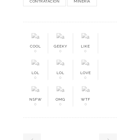
CONTRATACIÓN
MINERÍA
COOL
GEEKY
LIKE
0
0
0
LOL
LOL
LOVE
0
0
0
NSFW
OMG
WTF
0
0
0