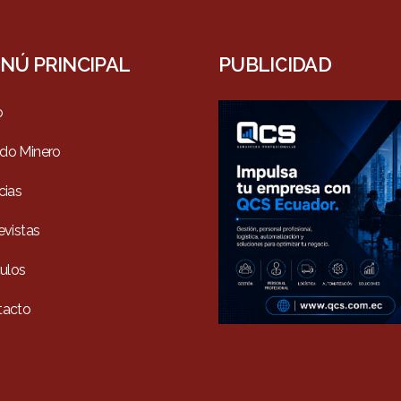
NÚ PRINCIPAL
PUBLICIDAD
o
do Minero
cias
evistas
culos
tacto