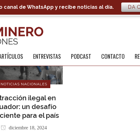
 canal de WhatsApp y recibe noticias al día.
DA C
S
a
ARTÍCULOS
ENTREVISTAS
PODCAST
CONTACTO
RE
NOTICIAS NACIONALES
tracción ilegal en
uador: un desafío
ciente para el país
diciembre 18, 2024