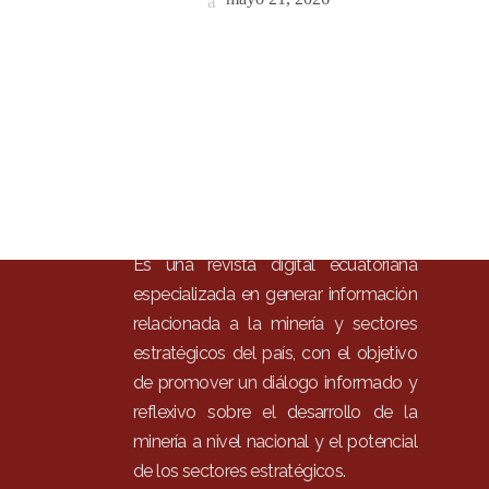
Inici
Mun
Noti
Entr
Artí
Con
Es una revista digital ecuatoriana
especializada en generar información
relacionada a la minería y sectores
estratégicos del país, con el objetivo
de promover un diálogo informado y
reflexivo sobre el desarrollo de la
minería a nivel nacional y el potencial
de los sectores estratégicos.