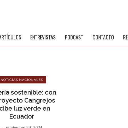
S
a
ARTÍCULOS
ENTREVISTAS
PODCAST
CONTACTO
RE
NOTICIAS NACIONALES
ría sostenible: con
proyecto Cangrejos
cibe luz verde en
NÚ PRINCIPAL
PUBLICIDAD
Ecuador
noviembre 29, 2024