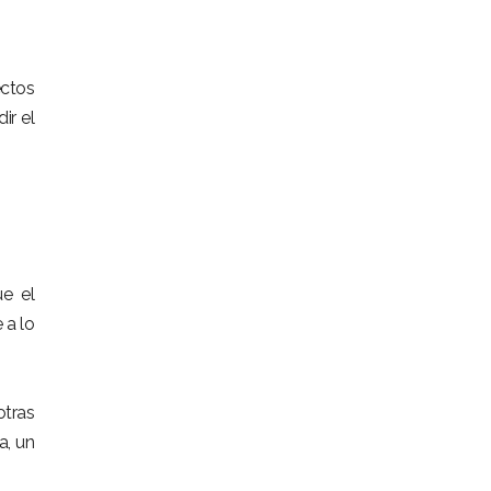
ectos
ir el
ue el
 a lo
otras
a, un