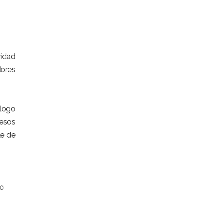
ridad
dores
álogo
cesos
le de
00