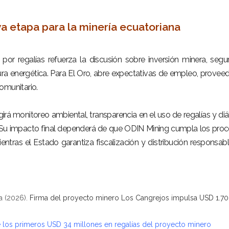
a etapa para la minería ecuatoriana
por regalías refuerza la discusión sobre inversión minera, segu
uctura energética. Para El Oro, abre expectativas de empleo, provee
omunitario.
irá monitoreo ambiental, transparencia en el uso de regalías y di
Su impacto final dependerá de que ODIN Mining cumpla los pro
ientras el Estado garantiza fiscalización y distribución responsab
a (2026).
Firma del proyecto minero Los Cangrejos impulsa USD 1.7
 los primeros USD 34 millones en regalías del proyecto minero