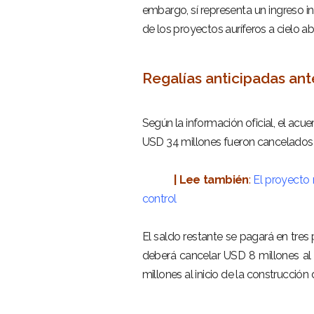
embargo, sí representa un ingreso i
de los proyectos auríferos a cielo a
–
Regalías anticipadas ant
–
Según la información oficial, el ac
USD 34 millones fueron cancelados a
–
| Lee también
:
El proyecto
control
–
El saldo restante se pagará en tres
deberá cancelar USD 8 millones al i
millones al inicio de la construcció
–