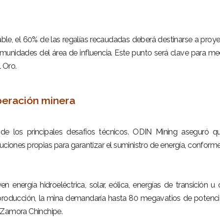
able, el 60% de las regalías recaudadas deberá destinarse a proy
munidades del área de influencia. Este punto será clave para med
l Oro.
peración minera
 de los principales desafíos técnicos. ODIN Mining aseguró q
ciones propias para garantizar el suministro de energía, conforme
energía hidroeléctrica, solar, eólica, energías de transición u 
 producción, la mina demandaría hasta 80 megavatios de potenci
en Zamora Chinchipe.