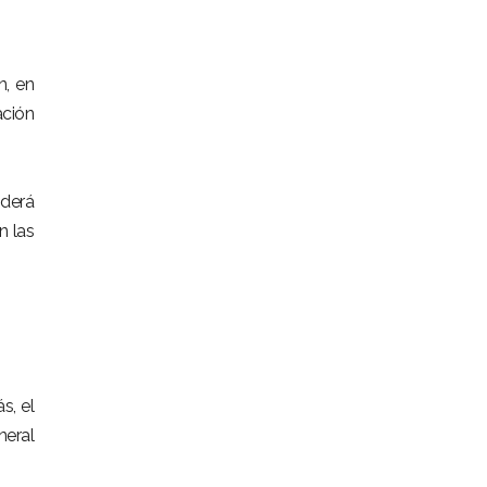
n, en
ación
nderá
n las
s, el
neral