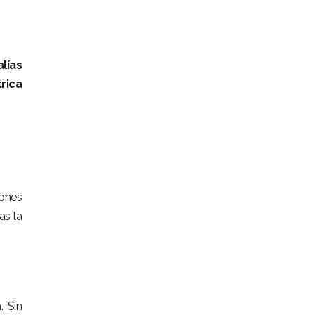
lías
rica
lones
as la
. Sin