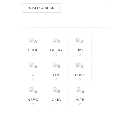
WIM ECUADOR
COOL
GEEKY
LIKE
0
0
0
LOL
LOL
LOVE
0
0
0
NSFW
OMG
WTF
0
0
0