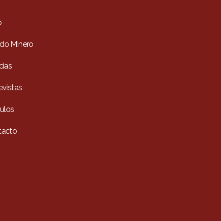
o
do Minero
cias
evistas
culos
tacto