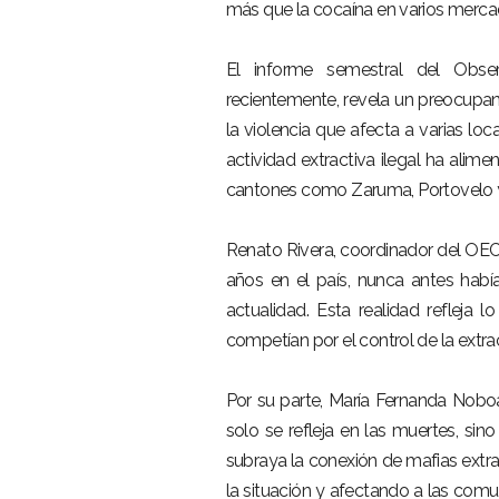
más que la cocaína en varios mercad
El informe semestral del Obse
recientemente, revela un preocupan
la violencia que afecta a varias lo
actividad extractiva ilegal ha alime
cantones como Zaruma, Portovelo y 
Renato Rivera, coordinador del OECO
años en el país, nunca antes habí
actualidad. Esta realidad reflej
competían por el control de la extrac
Por su parte, María Fernanda Noboa
ME
solo se refleja en las muertes, si
subraya la conexión de mafias extra
Inici
la situación y afectando a las comu