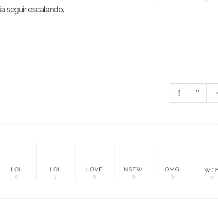
ía seguir escalando.
do Minero
cias
evistas
culos
tacto
LOL
LOL
LOVE
NSFW
OMG
WT
0
1
0
0
0
0