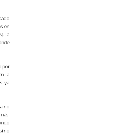
cado
es en
4, la
donde
o por
en la
os ya
ma no
CONTÁCTANOS
emás,
bando
si no