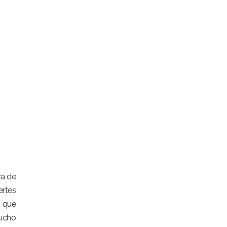
ra de
ertes
s que
mucho