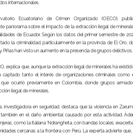
os internacionales.
rvatorio Ecuatoriano de Crimen Organizado (OECO), publi
te panorama sobre el impacto de la extracción ilegal de mineral
calidades de Ecuador. Según los datos del primer semestre de 202
ntado la criminalidad, particularmente en la provincia de El Oro, 
Piñas han visto un aumento en la presencia de grupos delictivos.
, explica que, aunque la extracción ilegal de minerales ha existid
a captado tanto el interés de organizaciones criminales como 
a lo que ocurrió previamente en Colombia, donde grupos armad
ción ilegal de minerales.
, investigadora en seguridad, destaca que la violencia en Zaru
NÚ PRINCIPAL
PUBLICIDAD
no también en el daño ambiental causado por esta actividad. Ad
njeras, como la italiana ‘Ndrangheta, con bandas locales, exacer
o
nidades cercanas a la frontera con Perú. La experta advierte que, 