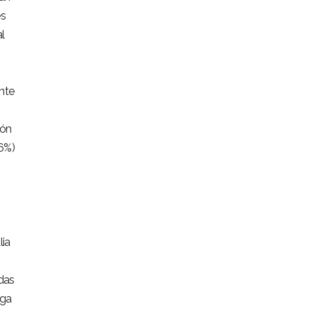
es
l
nte
ión
56%)
lia
das
oga