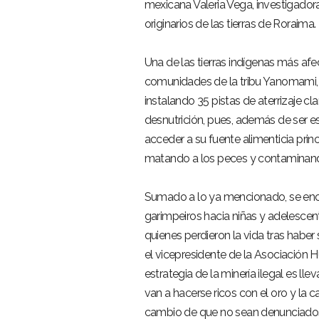
mexicana Valeria Vega, investigado
originarios de las tierras de Roraima.
Una de las tierras indígenas más af
comunidades de la tribu Yanomami, p
instalando 35 pistas de aterrizaje cl
desnutrición, pues, además de ser es
acceder a su fuente alimenticia princ
matando a los peces y contaminan
Sumado a lo ya mencionado, se encue
garimpeiros hacia niñas y adelescent
quienes perdieron la vida tras habe
el vicepresidente de la Asociació
estrategia de la minería ilegal es l
van a hacerse ricos con el oro y la ca
cambio de que no sean denunciados. 