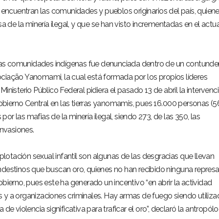
e encuentran las comunidades y pueblos originarios del país, quien
sa de la minería ilegal, y que se han visto incrementadas en el actua
n las comunidades indígenas fue denunciada dentro de un contunde
ciação Yanomami, la cual está formada por los propios líderes
inisterio Público Federal pidiera el pasado 13 de abril la intervenc
 Gobierno Central en las tierras yanomamis, pues 16.000 personas (
r las mafias de la minería ilegal, siendo 273, de las 350, las
nvasiones.
xplotación sexual infantil son algunas de las desgracias que llevan
ndestinos que buscan oro, quienes no han recibido ninguna represa
obierno, pues este ha generado un incentivo “en abrir la actividad
 y a organizaciones criminales. Hay armas de fuego siendo utiliza
de violencia significativa para traficar el oro”, declaró la antropól