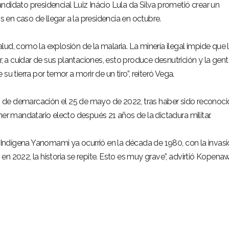
didato presidencial Luiz Inácio Lula da Silva prometió crear un
os en caso de llegar a la presidencia en octubre.
ud, como la explosión de la malaria. La minería ilegal impide que 
r, a cuidar de sus plantaciones, esto produce desnutrición y la gen
u tierra por temor a morir de un tiro”, reiteró Vega.
de demarcación el 25 de mayo de 2022, tras haber sido reconoci
mer mandatario electo después 21 años de la dictadura militar.
a Indígena Yanomami ya ocurrió en la década de 1980, con la invas
n 2022, la historia se repite. Esto es muy grave”, advirtió Kopena