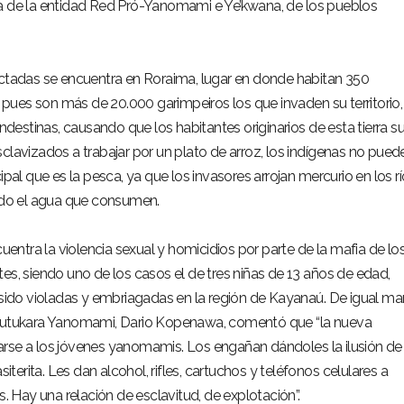
ra de la entidad Red Pró-Yanomami e Ye’kwana, de los pueblos
ectadas se encuentra en Roraima, lugar en donde habitan 350
ues son más de 20.000 garimpeiros los que invaden su territorio,
andestinas, causando que los habitantes originarios de esta tierra s
clavizados a trabajar por un plato de arroz, los indígenas no pued
ipal que es la pesca, ya que los invasores arrojan mercurio en los rí
do el agua que consumen.
ntra la violencia sexual y homicidios por parte de la mafia de lo
es, siendo uno de los casos el de tres niñas de 13 años de edad,
r sido violadas y embriagadas en la región de Kayanaú. De igual ma
n Hutukara Yanomami, Dario Kopenawa, comentó que “la nueva
levarse a los jóvenes yanomamis. Los engañan dándoles la ilusión d
siterita. Les dan alcohol, rifles, cartuchos y teléfonos celulares a
Hay una relación de esclavitud, de explotación”.