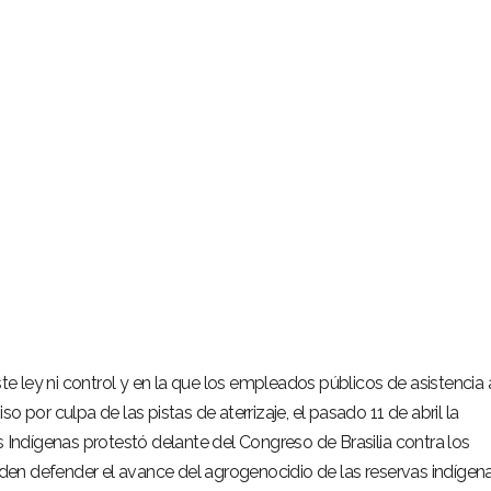
ste ley ni control y en la que los empleados públicos de asistencia 
o por culpa de las pistas de aterrizaje, el pasado 11 de abril la
s Indígenas protestó delante del Congreso de Brasilia contra los
en defender el avance del agrogenocidio de las reservas indígena