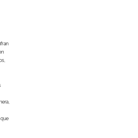
ufran
en
os,
s
nera,
e que