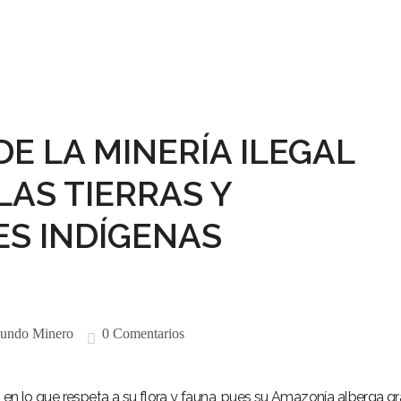
DE LA MINERÍA ILEGAL
AS TIERRAS Y
S INDÍGENAS
undo Minero
0 Comentarios
s en lo que respeta a su flora y fauna, pues su Amazonía alberga g