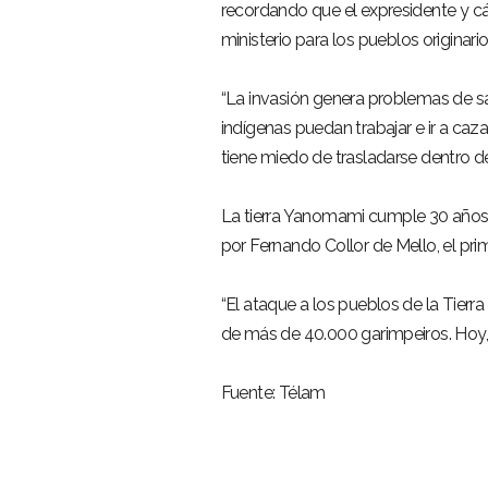
recordando que el expresidente y cán
ministerio para los pueblos originari
“La invasión genera problemas de sal
indígenas puedan trabajar e ir a caza
tiene miedo de trasladarse dentro de s
La tierra Yanomami cumple 30 años 
por Fernando Collor de Mello, el pri
“El ataque a los pueblos de la Tierr
de más de 40.000 garimpeiros. Hoy, e
Fuente: Télam