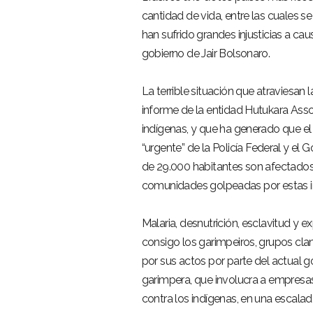
cantidad de vida, entre las cuales s
han sufrido grandes injusticias a cau
gobierno de Jair Bolsonaro.
La terrible situación que atraviesa
informe de la entidad Hutukara Asso
indígenas, y que ha generado que el M
“urgente” de la Policía Federal y el
de 29.000 habitantes son afectados po
comunidades golpeadas por estas i
Malaria, desnutrición, esclavitud y e
consigo los garimpeiros, grupos cla
por sus actos por parte del actual g
garimpera, que involucra a empresas
contra los indígenas, en una escalada 