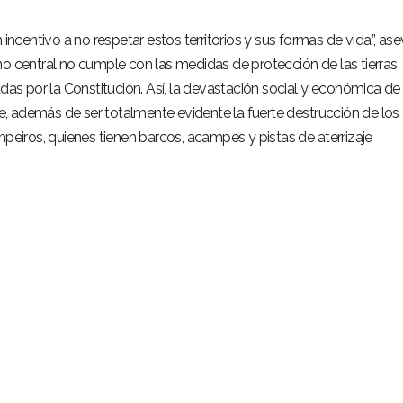
 incentivo a no respetar estos territorios y sus formas de vida”, as
no central no cumple con las medidas de protección de las tierras
adas por la Constitución. Así, la devastación social y económica de 
, además de ser totalmente evidente la fuerte destrucción de los
mpeiros, quienes tienen barcos, acampes y pistas de aterrizaje