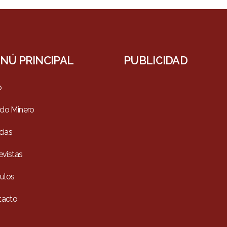
NÚ PRINCIPAL
PUBLICIDAD
o
do Minero
cias
evistas
culos
tacto