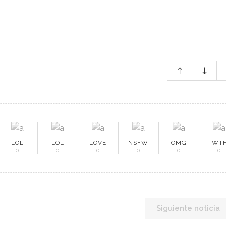
LOL
LOL
LOVE
NSFW
OMG
WT
0
0
0
0
0
0
Siguiente noticia