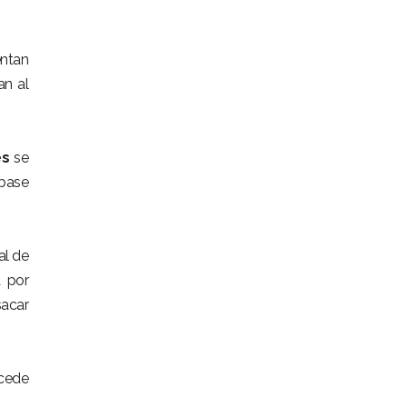
entan
an al
es
se
base
al de
a por
sacar
ccede