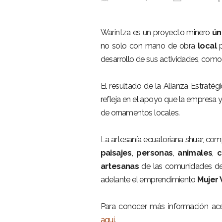
Warintza es un proyecto minero
ún
no solo con mano de obra
local
p
desarrollo de sus actividades, como
El resultado de la Alianza Estratég
refleja en el apoyo que la empresa 
de ornamentos locales.
La artesanía ecuatoriana shuar, comp
paisajes
,
personas
,
animales
,
c
artesanas
de las comunidades de W
adelante el emprendimiento
Mujer 
Para conocer más información ace
aquí
.