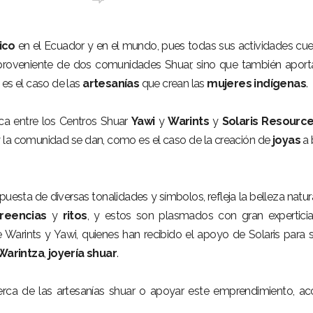
ico
en el Ecuador y en el mundo, pues todas sus actividades cu
roveniente de dos comunidades Shuar, sino que también aport
 es el caso de las
artesanías
que crean las
mujeres indígenas
.
ica entre los Centros Shuar
Yawi
y
Warints
y
Solaris Resourc
y la comunidad se dan, como es el caso de la creación de
joyas
a 
uesta de diversas tonalidades y símbolos, refleja la belleza natur
reencias
y
ritos
, y estos son plasmados con gran expertici
arints y Yawi, quienes han recibido el apoyo de Solaris para 
Warintza
,
joyería shuar
.
rca de las artesanías shuar o apoyar este emprendimiento, a