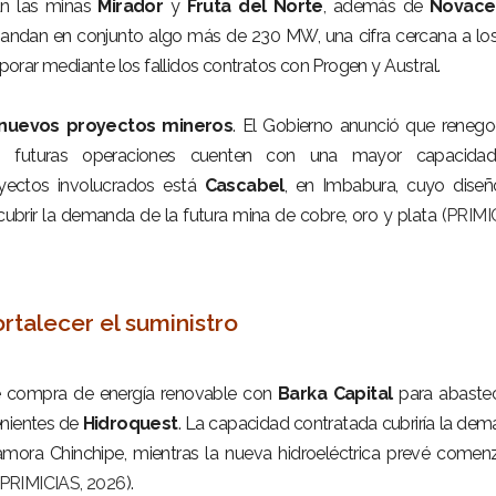
an las minas
Mirador
y
Fruta del Norte
, además de
Novace
andan en conjunto algo más de 230 MW, una cifra cercana a lo
rar mediante los fallidos contratos con Progen y Austral.
nuevos proyectos mineros
. El Gobierno anunció que renego
las futuras operaciones cuenten con una mayor capacida
oyectos involucrados está
Cascabel
, en Imbabura, cuyo dise
ubrir la demanda de la futura mina de cobre, oro y plata (
PRIMI
rtalecer el suministro
e compra de energía renovable con
Barka Capital
para abastec
nientes de
Hidroquest
. La capacidad contratada cubriría la de
amora Chinchipe, mientras la nueva hidroeléctrica prevé comen
PRIMICIAS, 2026
).