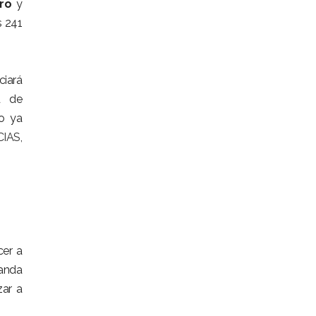
ro
y
s 241
ciará
d de
ño ya
CIAS,
er a
manda
zar a