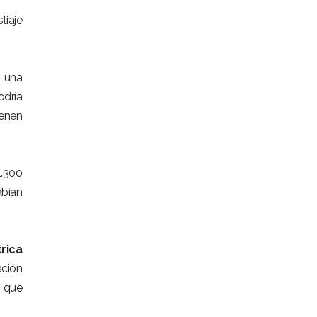
tiaje
n una
odría
ienen
1.300
abían
rica
ación
s que