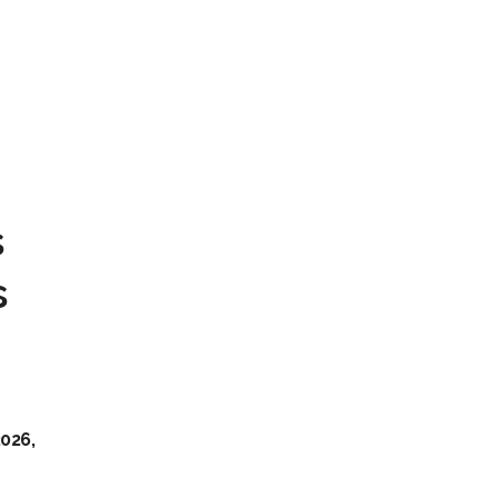
s
s
026,