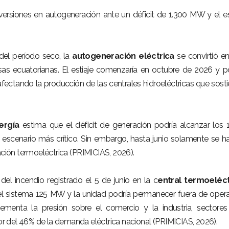
ersiones en autogeneración ante un déficit de 1.300 MW y el es
 del período seco, la
autogeneración eléctrica
se convirtió e
esas ecuatorianas. El estiaje comenzaría en octubre de 2026 y p
fectando la producción de las centrales hidroeléctricas que sost
ergía
estima que el déficit de generación podría alcanzar los 
escenario más crítico. Sin embargo, hasta junio solamente se h
ión termoeléctrica (
PRIMICIAS, 2026
).
el incendio registrado el 5 de junio en la c
entral termoeléct
ó del sistema 125 MW y la unidad podría permanecer fuera de oper
rementa la presión sobre el comercio y la industria, sectore
 del 46% de la demanda eléctrica nacional (
PRIMICIAS, 2026
).