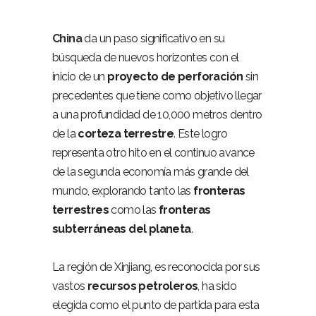
China
da un paso significativo en su
búsqueda de nuevos horizontes con el
inicio de un
proyecto de perforación
sin
precedentes que tiene como objetivo llegar
a una profundidad de 10,000 metros dentro
de la
corteza terrestre
. Este logro
representa otro hito en el continuo avance
de la segunda economía más grande del
mundo, explorando tanto las
fronteras
terrestres
como las
fronteras
subterráneas del planeta
.
La región de Xinjiang, es reconocida por sus
vastos
recursos petroleros
, ha sido
elegida como el punto de partida para esta