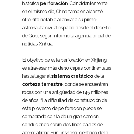
histórica
perforación
. Coincidentemente,
en el mismo día, China también alcanzó
otro hito notable al enviar a su primer
astronauta civil al espacio desde el desierto
de Gobi, según informó la agencia oficial de
noticias Xinhua.
El objetivo de esta perforación en Xinjiang
es atravesar más de 10 capas continentales
hasta llegar al
sistema cretácico
de la
corteza terrestre
, donde se encuentran
rocas con una antigüedad de 145 millones
de años. “La dificultad de construcción de
este proyecto de perforación puede ser
comparada con la de un gran camión
conduciendo sobre dos finos cables de
acero”, afirmó Sun Jinsheng, científico de la