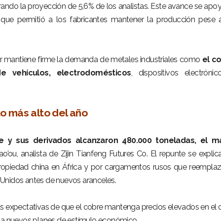
ando la proyección de 5,6% de los analistas. Este avance se apo
o que permitió a los fabricantes mantener la producción pese 
rior mantiene firme la demanda de metales industriales como
el c
de vehículos, electrodomésticos
, dispositivos electróni
o más alto del año
 y sus derivados alcanzaron 480.000 toneladas, el m
o’ou, analista de Zijin Tianfeng Futures Co. El repunte se explic
opiedad china en África y por cargamentos rusos que reempla
Unidos antes de nuevos aranceles.
s expectativas de que el cobre mantenga precios elevados en el 
cia nuevos planes de estímulo económico.