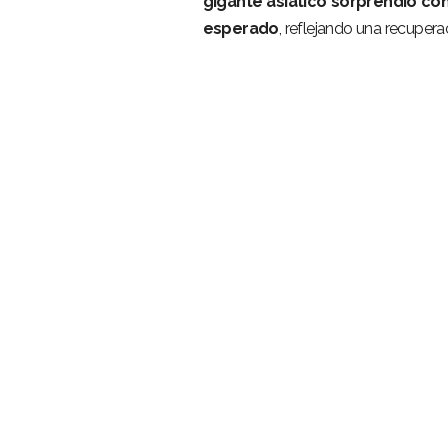
gigante asiático sorprendió co
esperado
, reflejando una recuper
–
–