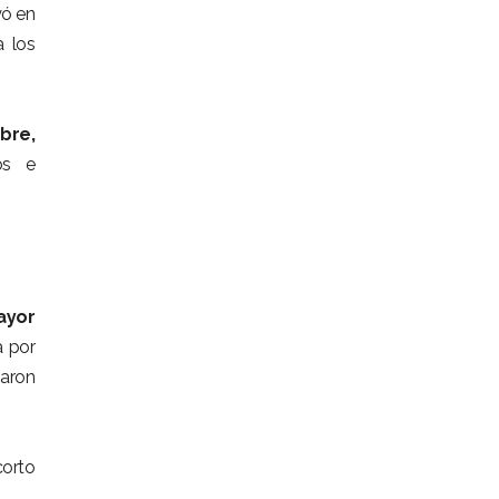
yó en
a los
obre,
cos e
ayor
a por
zaron
corto