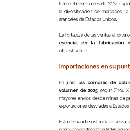
frente al mismo mes de 2024, super
la diversificación de mercados, l
aranceles de Estados Unidos.
–
La fortaleza de las ventas al exte
esencial en la fabricación 
infraestructura.
–
Importaciones en su punt
–
En junio,
las compras de cobre
volumen de 2025
, según Zhou Xia
mayores envíos desde minas de pr
exportaciones desviadas a Estados 
–
Esta demanda sostenida refuerza la
plazo, especialmente si Pekín anun