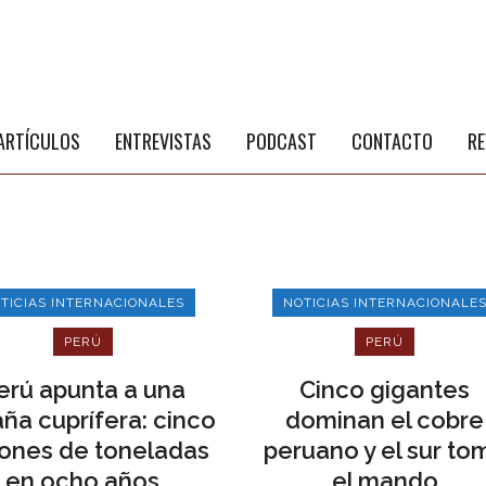
S
a
ARTÍCULOS
ENTREVISTAS
PODCAST
CONTACTO
RE
TICIAS INTERNACIONALES
NOTICIAS INTERNACIONALE
PERÚ
PERÚ
erú apunta a una
Cinco gigantes
ña cuprífera: cinco
dominan el cobre
lones de toneladas
peruano y el sur to
en ocho años
el mando