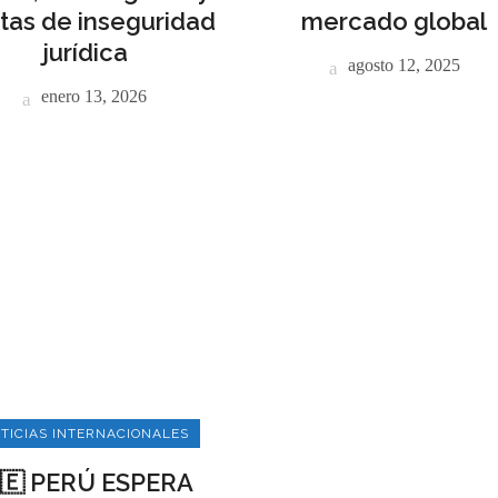
rtas de inseguridad
mercado global
NÚ PRINCIPAL
PUBLICIDAD
jurídica
agosto 12, 2025
enero 13, 2026
o
do Minero
cias
evistas
culos
tacto
TICIAS INTERNACIONALES
🇪 PERÚ ESPERA