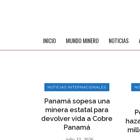
INICIO
MUNDO MINERO
NOTICIAS
NOTICIAS INTERNACIONALES
NO
Panamá sopesa una
minera estatal para
P
devolver vida a Cobre
haza
Panamá
mil
julio 23, 2026