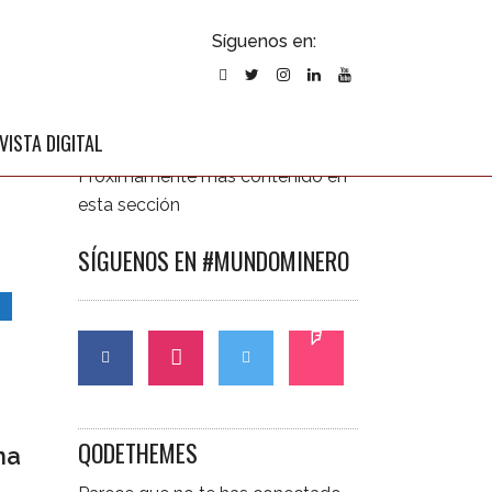
ubscribirse
Síguenos en:
l newsletter
ÚLTIMAS NOTICIAS
VISTA DIGITAL
Próximamente más contenido en
esta sección
SÍGUENOS EN #MUNDOMINERO
S
QODETHEMES
ma