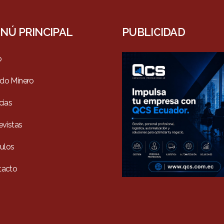
NÚ PRINCIPAL
PUBLICIDAD
o
do Minero
cias
evistas
culos
tacto