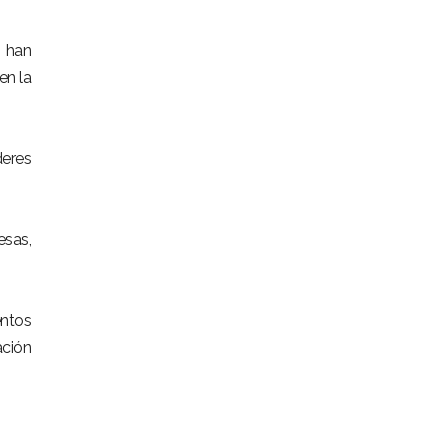
 han
en la
deres
esas,
entos
ación