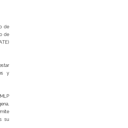
o de
so de
AATE)
estar
des y
 CMLP
ena,
rmite
os su