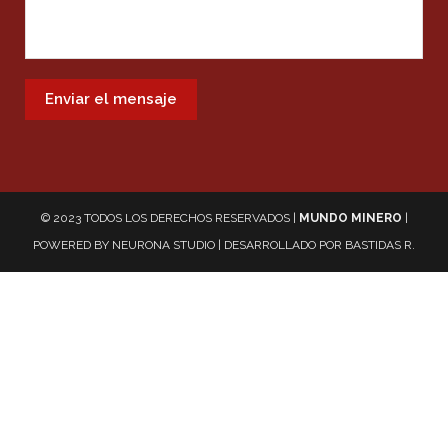
© 2023 TODOS LOS DERECHOS RESERVADOS |
MUNDO MINERO
|
POWERED BY
NEURONA STUDIO
| DESARROLLADO POR
BASTIDAS R.