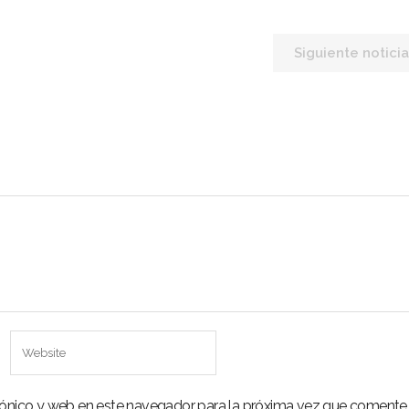
do Minero
Siguiente noticia
cias
evistas
culos
tacto
rónico y web en este navegador para la próxima vez que comente