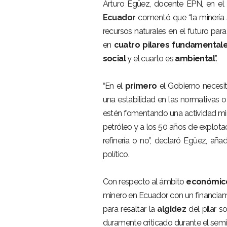
Arturo Egüez, docente EPN, en e
Ecuador
comentó que “la minería
recursos naturales en el futuro par
en
cuatro pilares fundamental
social
y el cuarto es
ambiental
”.
“En el
primero
el Gobierno necesit
una estabilidad en las normativas o
estén fomentando una actividad min
petróleo y a los 50 años de explota
refinería o no”, declaró Egüez, añ
político.
Con respecto al ámbito
económic
minero en Ecuador con un financiam
para resaltar la
algidez
del pilar s
duramente criticado durante el semin