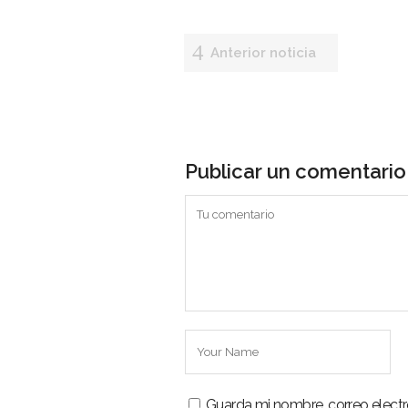
Mun
Anterior noticia
Noti
Entr
Artí
Publicar un comentario
Con
Es una revista digital ecuatoriana
especializada en generar información
relacionada a la minería y sectores
estratégicos del país, con el objetivo
de promover un diálogo informado y
reflexivo sobre el desarrollo de la
minería a nivel nacional y el potencial
de los sectores estratégicos.
Guarda mi nombre, correo elect