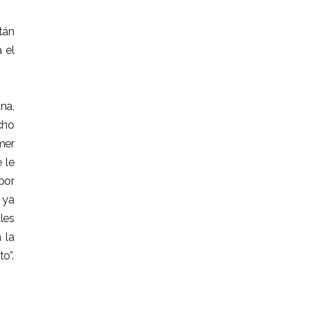
tán
 el
na,
cho
mer
 le
 por
 ya
les
 la
o”.