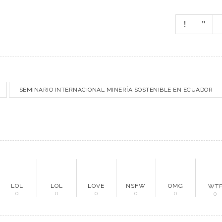
SEMINARIO INTERNACIONAL MINERÍA SOSTENIBLE EN ECUADOR
NÚ PRINCIPAL
PUBLICIDAD
LOL
LOL
LOVE
NSFW
OMG
WT
0
0
0
0
0
0
o