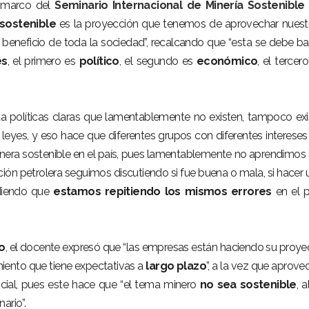
l marco del
Seminario Internacional de Minería Sostenible
sostenible
es la proyección que tenemos de aprovechar nuest
a beneficio de toda la sociedad”, recalcando que “esta se debe ba
es
, el primero es
político
, el segundo es
económico
, el tercer
a políticas claras que lamentablemente no existen, tampoco exi
 leyes, y eso hace que diferentes grupos con diferentes intereses
era sostenible en el país, pues lamentablemente no aprendimos 
ción petrolera seguimos discutiendo si fue buena o mala, si hacer 
adiendo que
estamos repitiendo los mismos errores
en el pi
o
, el docente expresó que “las empresas están haciendo su proye
iento que tiene expectativas a
largo plazo
”, a la vez que aprove
ocial, pues este hace que “el tema minero
no sea sostenible
, 
ario”.