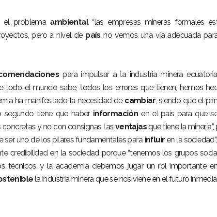
en el problema
ambiental
“las empresas mineras formales es
royectos, pero a nivel de
país
no vemos una vía adecuada para
comendaciones
para impulsar a la industria minera ecuatoria
 todo el mundo sabe, todos los errores que tienen, hemos he
emia ha manifestado la necesidad de
cambiar
, siendo que el pri
o segundo tiene que haber
información
en el país para que se
 concretas y no con consignas, las
ventajas
que tiene la minería”,
e ser uno de los pilares fundamentales para
influir
en la sociedad”,
nte credibilidad en la sociedad porque “tenemos los grupos socia
los técnicos y la academia debemos jugar un rol importante en
ostenible
la industria minera que se nos viene en el futuro inmediat