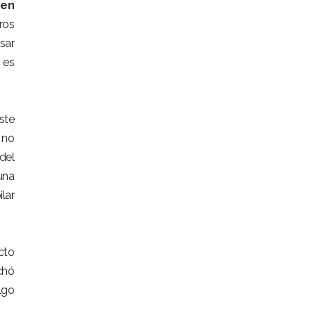
 en
ros
sar
o es
ste
 no
del
una
lar
cto
chó
algo