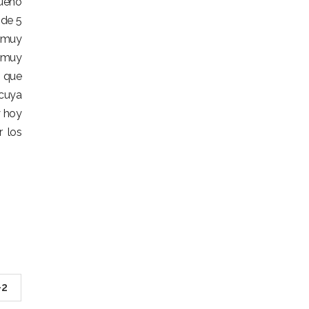
dueño
 de 5
 muy
s muy
o que
 cuya
 hoy
r los
-2