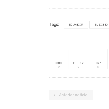
Tags:
ECUADOR
EL DOMO
ME
COOL
GEEKY
LIKE
0
0
0
Inici
Mun
Anterior noticia
Noti