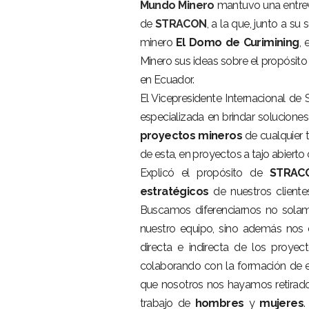
Mundo Minero
mantuvo una entrev
de
STRACON
, a la que, junto a su
minero
El Domo de Curimining
,
Minero sus ideas sobre el propósito
en Ecuador.
El Vicepresidente Internacional 
especializada en brindar soluciones
proyectos
mineros
de cualquier t
de esta, en proyectos a tajo abierto 
Explicó el propósito de
STRAC
estratégicos
de nuestros cliente
Buscamos diferenciarnos no sola
nuestro equipo, sino además nos 
directa e indirecta de los proyec
colaborando con la formación de e
que nosotros nos hayamos retirad
trabajo de
hombres
y
mujeres
.