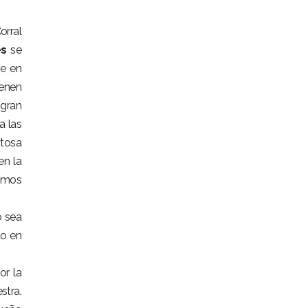
orral
s
se
te en
ienen
 gran
a las
itosa
en la
bamos
o sea
do en
or la
stra.