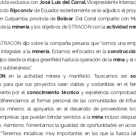
ista exclusiva con
José Luis del Corral
, Vicepresidente Internac
 socio
Ripconciv
de Ecuador, recientemente se le adjudicó el pro
 en Curipamba, provincia de
Bolívar
. Del Corral compartió con 
 de la
minería
y los objetivos de STRACON con la
actividad
mi
de STRACON dijo sobre la compañía peruana que “somos una em
 integrales a la
minería
. Estamos enfocados en la
construcció
ipo desde la etapa greenfield hasta la operación de la
mina
y el c
o subterráneos”.
ON
en la actividad minera y manifestó, “buscamos ser
so
s para que sus proyectos sean viables y sostenibles en el ti
mente por el
conocimiento
técnico
y experiencia comprobad
diferenciamos al formar personal de las comunidades de influ
tos mineros, al apoyarlos en el desarrollo de proveedores loc
mpresas que puedan brindar servicios a la
mina
incluso despu
o. Asimismo, fomentamos la igualdad de oportunidades en acce
 “Tenemos iniciativas muy importantes en las que la fuerza la