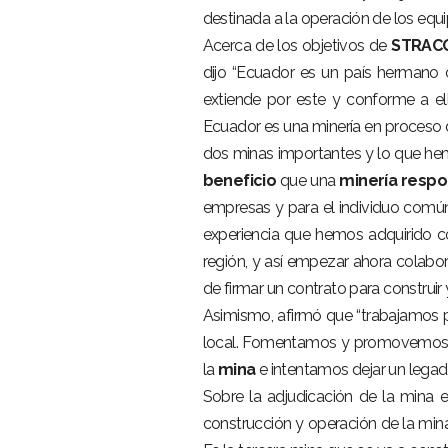
destinada a la operación de los equ
Acerca de los objetivos de
STRAC
dijo “Ecuador es un país hermano 
extiende por este y conforme a el
Ecuador es una minería en proceso
dos minas importantes y lo que he
beneficio
que una
minería
respo
empresas y para el individuo comú
experiencia que hemos adquirido 
región, y así empezar ahora cola
de firmar un contrato para construir
Asimismo, afirmó que “trabajamos p
local. Fomentamos y promovemos 
la
mina
e intentamos dejar un legado
Sobre la adjudicación de la mina 
construcción y operación de la min