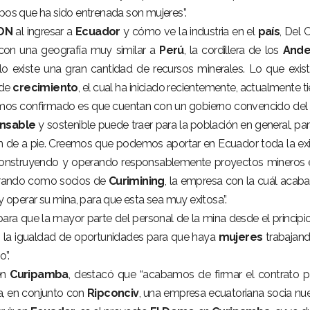
ipos que ha sido entrenada son mujeres”.
ON
al ingresar a
Ecuador
y cómo ve la industria en el
país
, Del C
con una geografía muy similar a
Perú
, la cordillera de los
Ande
lo existe una gran cantidad de recursos minerales. Lo que exis
 de
crecimiento
, el cual ha iniciado recientemente, actualmente t
mos confirmado es que cuentan con un gobierno convencido del
nsable
y sostenible puede traer para la población en general, par
n de a pie. Creemos que podemos aportar en Ecuador toda la ex
construyendo y operando responsablemente proyectos mineros 
borando como socios de
Curimining
, la empresa con la cuál aca
 y operar su mina, para que esta sea muy exitosa”.
ara que la mayor parte del personal de la mina desde el principi
la igualdad de oportunidades para que haya
mujeres
trabajan
”.
en
Curipamba
, destacó que “acabamos de firmar el contrato p
a, en conjunto con
Ripconciv
, una empresa ecuatoriana socia nue