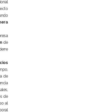
ional
yecto
Mundo
nera
presa
n
de
ierre
cios
empo.
a de
encia
ales,
és de
so al
boral