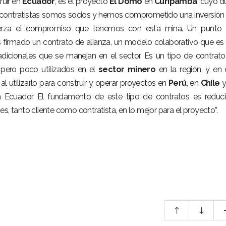
ruir en
Ecuador
, es el proyecto
El
Domo
en
Curipamba
, cuyo 
 contratistas somos socios y hemos comprometido una inversión
efuerza el compromiso que tenemos con esta mina. Un punto
s firmado un contrato de alianza, un modelo colaborativo que e
tradicionales que se manejan en el sector. Es un tipo de contrat
 pero poco utilizados en el
sector
minero
en la región, y en
l utilizarlo para construir y operar proyectos en
Perú
, en
Chile
y
Ecuador. El fundamento de este tipo de contratos es reduci
s, tanto cliente como contratista, en lo mejor para el proyecto”.