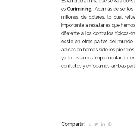
Es la tercera mina que se va a const
es
Curimining
. Además de ser los
millones de dólares, lo cual r
importante a resaltar es que hemo
diferente a los contratos típicos-
existe en otras partes del mundo,
aplicación hemos sido los pioneros a
ya lo estamos implementando en 
conflictos y enfocarnos, ambas parte
Ecuador experiencia minería stracon
Ecuador experiencia minería stracon
Compartir: