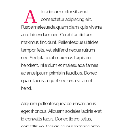
A
lora ipsum dolor sit amet,
consectetur adipiscing elit.
Fusce malesuada quam diam, quis viverra
arcu bibendum nec. Curabitur dictum
maximus tincidunt. Pellentesque ultricies
tempor felis, vel eleifend neque rutrum
nec. Sed placerat maximus turpis eu
hendrerit. Interdum et malesuada fames
ac ante ipsum primis in faucibus. Donec
quam lacus, aliquet sed urna sit amet
hend.
Aliquam pellentesque accumsan lacus
eget rhoncus. Aliquam sodales lacinia erat,
id convallis lacus. Donec libero tellus,
convallis vel facilisis ac, pulvinar nec ante.