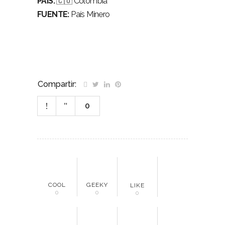
PAÍS:
🇨🇴 Colombia
FUENTE:
País Minero
Compartir:
0
COOL
GEEKY
LIKE
0
0
0