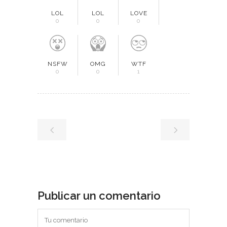
LOL
LOL
LOVE
0
0
0
NSFW
OMG
WTF
0
0
1
Publicar un comentario