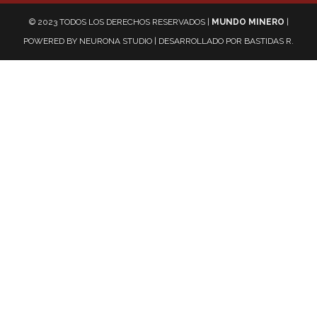
© 2023 TODOS LOS DERECHOS RESERVADOS |
MUNDO MINERO
|
POWERED BY
NEURONA STUDIO
| DESARROLLADO POR
BASTIDAS R.