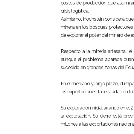
costos de producción que asumirán
crisis logística.
Asimismo, Hochstein considera que l
minera en los bosques protectores d
de explorar el potencial minero de e
Respecto a la minería artesanal, el
aunque el problema aparece cuand
sucedido en grandes zonas del Ecua
En el mediano y largo plazo, el imp
las exportaciones, la recaudación tr
Su exploración inicial arrancó en el 
la explotación. Su cierre está pr
millones a las exportaciones nacion