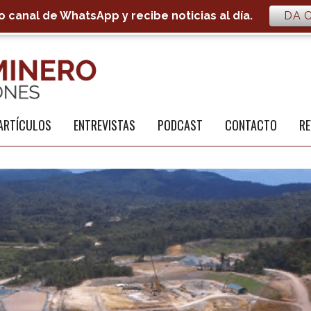
 canal de WhatsApp y recibe noticias al día.
DA C
S
a
ARTÍCULOS
ENTREVISTAS
PODCAST
CONTACTO
RE