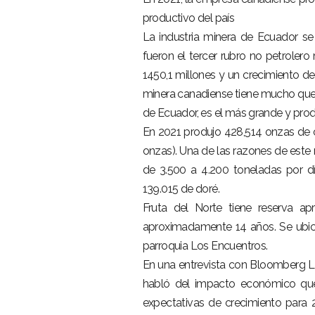
productivo del país
La industria minera de Ecuador se
fueron el tercer rubro no petrole
1450,1 millones y un crecimiento d
minera canadiense tiene mucho que 
de Ecuador, es el más grande y produ
En 2021 produjo 428,514 onzas de o
onzas). Una de las razones de este
de 3.500 a 4.200 toneladas por d
139.015 de doré.
Fruta del Norte tiene reserva a
aproximadamente 14 años. Se ubica
parroquia Los Encuentros.
En una entrevista con Bloomberg Lín
habló del impacto económico que t
expectativas de crecimiento para 