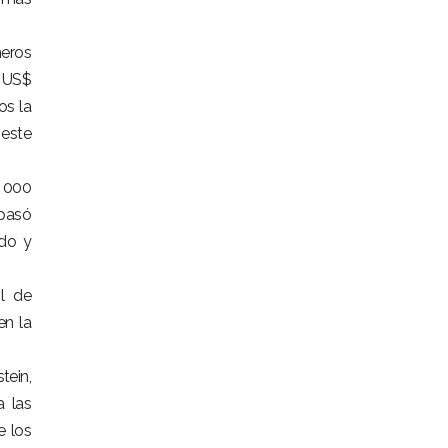
neros
n US$
os la
 este
0 000
 pasó
ado y
l de
en la
tein,
a las
e los