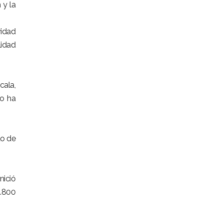
 y la
vidad
lidad
cala,
mo ha
to de
nició
8.800