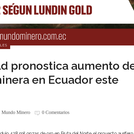
LES
d pronostica aumento d
inera en Ecuador este
:
Mundo Minero
0 Comentarios
ujo 428 mil onzas de oro en Fruta del Norte, el proyecto aurífer