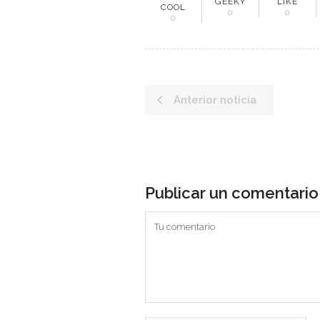
GEEKY
LIKE
COOL
0
0
0
Anterior noticia
Publicar un comentario