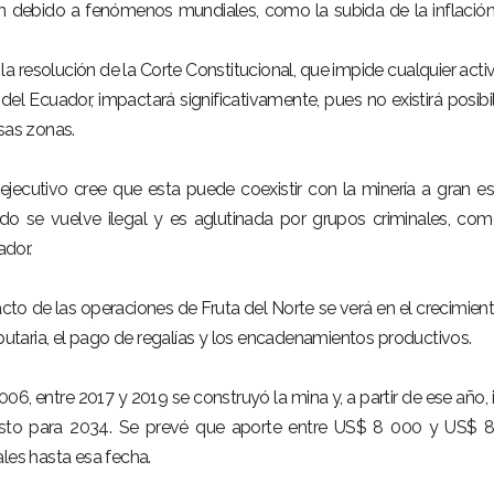
 debido a fenómenos mundiales, como la subida de la inflación
a resolución de la Corte Constitucional, que impide cualquier acti
el Ecuador, impactará significativamente, pues no existirá posibi
sas zonas.
 ejecutivo cree que esta puede coexistir con la minería a gran es
o se vuelve ilegal y es aglutinada por grupos criminales, co
dor.
acto de las operaciones de Fruta del Norte se verá en el crecimien
ibutaria, el pago de regalías y los encadenamientos productivos.
2006, entre 2017 y 2019 se construyó la mina y, a partir de ese año, i
evisto para 2034. Se prevé que aporte entre US$ 8 000 y US$ 
ales hasta esa fecha.