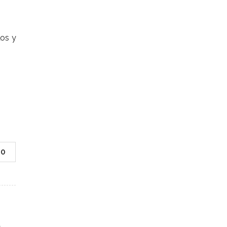
tos y
0