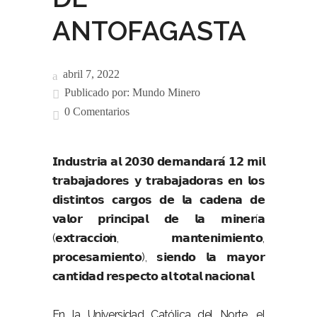
ANTOFAGASTA
abril 7, 2022
Publicado por:
Mundo Minero
0 Comentarios
𝗜𝗻𝗱𝘂𝘀𝘁𝗿𝗶𝗮 𝗮𝗹 𝟮𝟬𝟯𝟬 𝗱𝗲𝗺𝗮𝗻𝗱𝗮𝗿𝗮́ 𝟭𝟮 𝗺𝗶𝗹
𝘁𝗿𝗮𝗯𝗮𝗷𝗮𝗱𝗼𝗿𝗲𝘀 𝘆 𝘁𝗿𝗮𝗯𝗮𝗷𝗮𝗱𝗼𝗿𝗮𝘀 𝗲𝗻 𝗹𝗼𝘀
𝗱𝗶𝘀𝘁𝗶𝗻𝘁𝗼𝘀 𝗰𝗮𝗿𝗴𝗼𝘀 𝗱𝗲 𝗹𝗮 𝗰𝗮𝗱𝗲𝗻𝗮 𝗱𝗲
𝘃𝗮𝗹𝗼𝗿 𝗽𝗿𝗶𝗻𝗰𝗶𝗽𝗮𝗹 𝗱𝗲 𝗹𝗮 𝗺𝗶𝗻𝗲𝗿í
𝗮
(
,
,
𝗲𝘅𝘁𝗿𝗮𝗰𝗰𝗶𝗼
𝗻
𝗺𝗮𝗻𝘁𝗲𝗻𝗶𝗺𝗶𝗲𝗻𝘁𝗼
),
𝗽𝗿𝗼𝗰𝗲𝘀𝗮𝗺𝗶𝗲𝗻𝘁𝗼
𝘀𝗶𝗲𝗻𝗱𝗼
𝗹𝗮
𝗺𝗮𝘆𝗼𝗿
.
𝗰𝗮𝗻𝘁𝗶𝗱𝗮𝗱
𝗿𝗲𝘀𝗽𝗲𝗰𝘁𝗼
𝗮𝗹
𝘁𝗼𝘁𝗮𝗹
𝗻𝗮𝗰𝗶𝗼𝗻𝗮𝗹
En la Universidad Católica del Norte, el