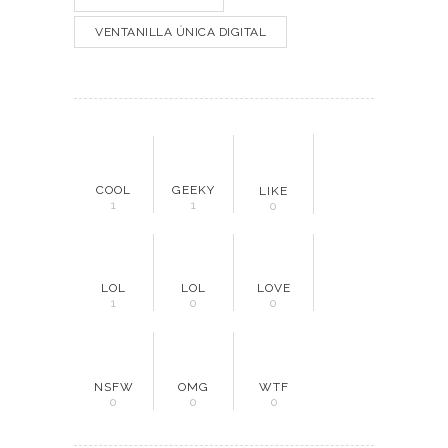
VENTANILLA ÚNICA DIGITAL
COOL
GEEKY
LIKE
1
1
0
LOL
LOL
LOVE
1
0
0
NSFW
OMG
WTF
0
0
0