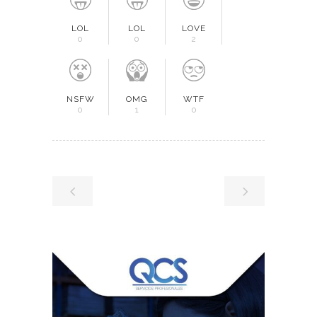
LOL
LOL
LOVE
0
0
2
NSFW
OMG
WTF
0
1
0