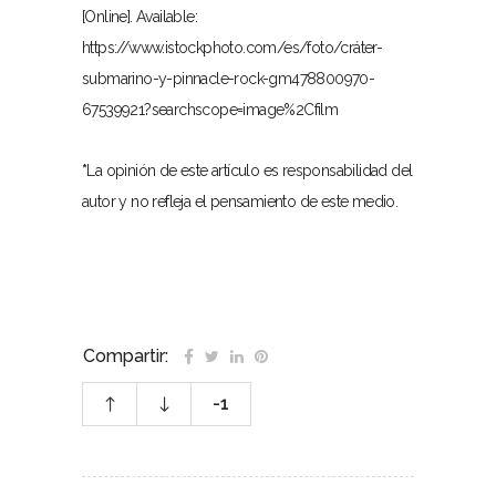
[Online]. Available:
https://www.istockphoto.com/es/foto/cráter-
submarino-y-pinnacle-rock-gm478800970-
67539921?searchscope=image%2Cfilm
*
La opinión de este artículo es responsabilidad del
autor y no refleja el pensamiento de este medio.
Compartir:
-1