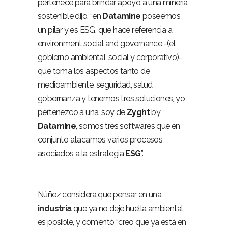
pertenece para brindar apoyo a una minería
sostenible dijo, “en
Datamine
poseemos
un pilar y es ESG, que hace referencia a
environment social and governance -(el
gobierno ambiental, social y corporativo)-
que toma los aspectos tanto de
medioambiente, seguridad, salud,
gobernanza y tenemos tres soluciones, yo
pertenezco a una, soy de
Zyght
by
Datamine
, somos tres softwares que en
conjunto atacamos varios procesos
asociados a la estrategia
ESG
”.
Núñez considera que pensar en una
industria
que ya no deje huella ambiental
es posible, y comentó “creo que ya está en