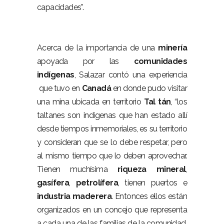
capacidades”.
Acerca de la importancia de una
minería
apoyada por las
comunidades
indígenas
, Salazar contó una experiencia
que tuvo en
Canadá
en donde pudo visitar
una mina ubicada en territorio
Tal
tán
, “los
taltanes son indígenas que han estado allí
desde tiempos inmemoriales, es su territorio
y consideran que se lo debe respetar, pero
al mismo tiempo que lo deben aprovechar.
Tienen muchísima
riqueza
mineral
,
gasífera
,
petrolífera
, tienen puertos e
industria
maderera
. Entonces ellos están
organizados en un concejo que representa
a cada una de las familias de la comunidad,