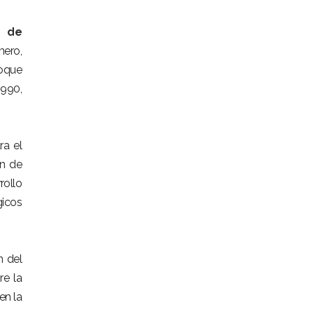
o de
mero,
foque
1990,
ra el
ón de
rollo
gicos
n del
re la
en la