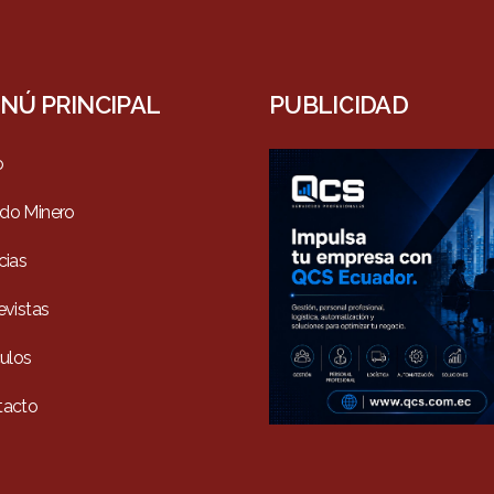
NÚ PRINCIPAL
PUBLICIDAD
o
do Minero
cias
evistas
culos
tacto