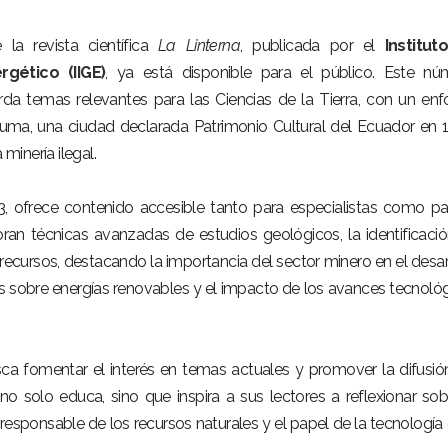
a revista científica
La Linterna
, publicada por el
Institut
gético (IIGE)
, ya está disponible para el público. Este nú
rda temas relevantes para las Ciencias de la Tierra, con un en
ruma, una ciudad declarada Patrimonio Cultural del Ecuador en 
inería ilegal.
3, ofrece contenido accesible tanto para especialistas como pa
loran técnicas avanzadas de estudios geológicos, la identificaci
ecursos, destacando la importancia del sector minero en el desar
sis sobre energías renovables y el impacto de los avances tecnoló
usca fomentar el interés en temas actuales y promover la difusió
 no solo educa, sino que inspira a sus lectores a reflexionar sob
responsable de los recursos naturales y el papel de la tecnología 