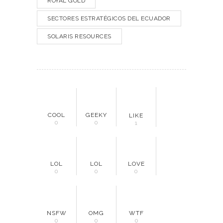
ROYAL GOLD
SECTORES ESTRATÉGICOS DEL ECUADOR
SOLARIS RESOURCES
COOL
GEEKY
LIKE
0
0
1
LOL
LOL
LOVE
0
0
0
NSFW
OMG
WTF
0
0
0