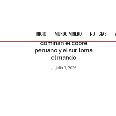
NOTICIAS INTERNACIONALES
PERÚ
INICIO
MUNDO MINERO
NOTICIAS
Cinco gigantes
dominan el cobre
peruano y el sur toma
el mando
julio 3, 2026