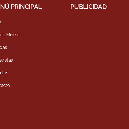
NÚ PRINCIPAL
PUBLICIDAD
o
do Minero
cias
evistas
culos
tacto