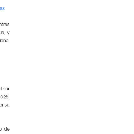
ias
tras
ua, y
uano,
l sur
2026.
or su
lo de