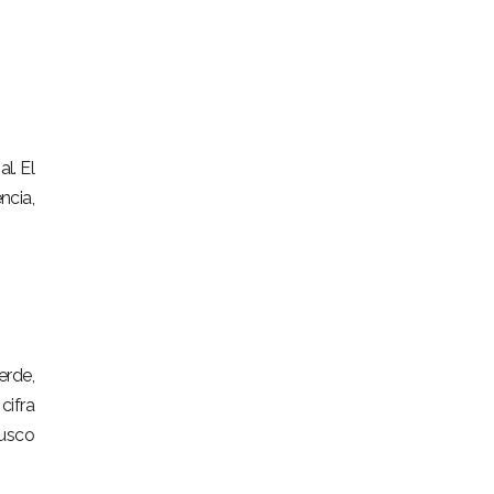
l. El
ncia,
erde,
cifra
Cusco