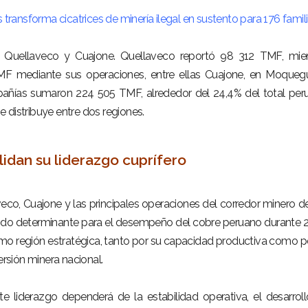
transforma cicatrices de minería ilegal en sustento para 176 famil
 Quellaveco y Cuajone. Quellaveco reportó 98 312 TMF, mien
F mediante sus operaciones, entre ellas Cuajone, en Moqueg
ñías sumaron 224 505 TMF, alrededor del 24,4% del total per
 distribuye entre dos regiones.
idan su liderazgo cuprífero
eco, Cuajone y las principales operaciones del corredor minero de
endo determinante para el desempeño del cobre peruano durante 
o región estratégica, tanto por su capacidad productiva como p
ersión minera nacional.
e liderazgo dependerá de la estabilidad operativa, el desarrol