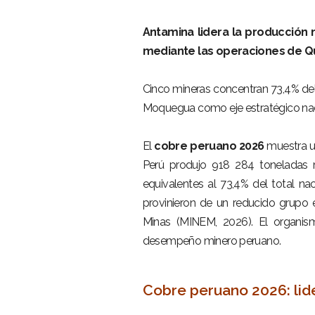
Antamina lidera la producción
mediante las operaciones de Qu
–
Cinco mineras concentran 73,4% del
Moquegua como eje estratégico nac
–
El
cobre peruano 2026
muestra un
Perú produjo 918 284 toneladas 
equivalentes al 73,4% del total na
provinieron de un reducido grupo e
Minas (MINEM, 2026). El organi
desempeño minero peruano.
–
Cobre peruano 2026: li