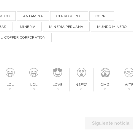
AVECO
ANTAMINA
CERRO VERDE
COBRE
BAS
MINERÍA
MINERÍA PERUANA
MUNDO MINERO
U COPPER CORPORATION
LOL
LOL
LOVE
NSFW
OMG
WT
0
0
0
0
0
0
Siguiente noticia