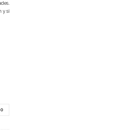
ades.
 y si
0