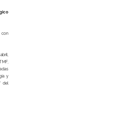
gico
o con
bril,
TMF,
ladas
gía y
 del