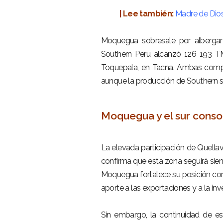
–
| Lee también:
Madre de Dios 
–
Moquegua sobresale por albergar
Southern Peru alcanzó 126 193 TM
Toquepala, en Tacna. Ambas compa
aunque la producción de Southern se
–
Moquegua y el sur consol
–
La elevada participación de Quellav
confirma que esta zona seguirá si
Moquegua fortalece su posición com
aporte a las exportaciones y a la inv
–
Sin embargo, la continuidad de est