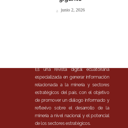
Inici
junio 2, 2026
Mun
Noti
Entr
Artí
Con
Es una revista digital ecuatoriana
especializada en generar información
relacionada a la minería y sectores
estratégicos del país, con el objetivo
de promover un diálogo informado y
reflexivo sobre el desarrollo de la
minería a nivel nacional y el potencial
de los sectores estratégicos.