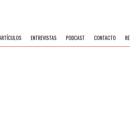
S
a
ARTÍCULOS
ENTREVISTAS
PODCAST
CONTACTO
RE
NÚ PRINCIPAL
PUBLICIDAD