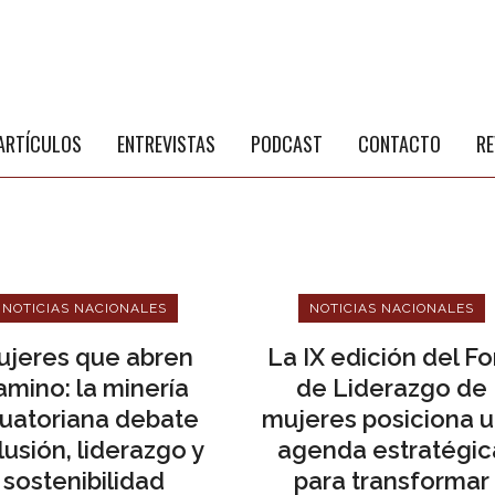
S
a
ARTÍCULOS
ENTREVISTAS
PODCAST
CONTACTO
RE
NOTICIAS NACIONALES
NOTICIAS NACIONALES
ujeres que abren
La IX edición del Fo
amino: la minería
de Liderazgo de
uatoriana debate
mujeres posiciona 
lusión, liderazgo y
agenda estratégic
sostenibilidad
para transformar