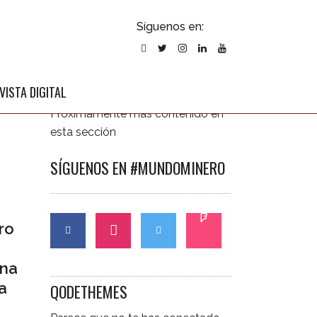
ubscribirse
Síguenos en:
l newsletter
ÚLTIMAS NOTICIAS
VISTA DIGITAL
Próximamente más contenido en
esta sección
SÍGUENOS EN #MUNDOMINERO
ro
una
a
QODETHEMES