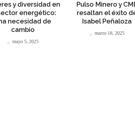
res y diversidad en
Pulso Minero y CM
sector energético:
resaltan el éxito d
NÚ PRINCIPAL
PUBLICIDAD
na necesidad de
Isabel Peñaloza
cambio
marzo 18, 2025
o
mayo 5, 2025
do Minero
cias
evistas
culos
tacto