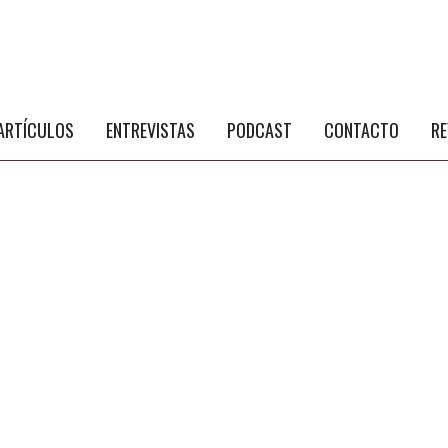
S
a
ARTÍCULOS
ENTREVISTAS
PODCAST
CONTACTO
RE
NÚ PRINCIPAL
PUBLICIDAD