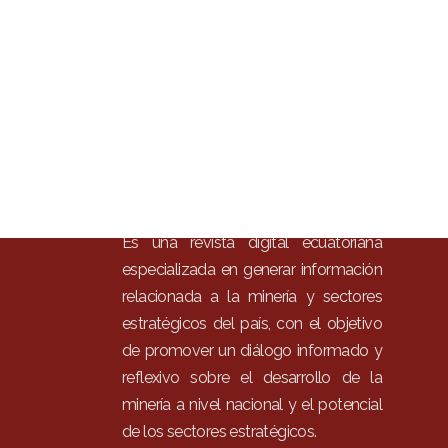
Inici
Mun
Noti
Entr
Artí
Con
Es una revista digital ecuatoriana
especializada en generar información
relacionada a la minería y sectores
estratégicos del país, con el objetivo
de promover un diálogo informado y
reflexivo sobre el desarrollo de la
minería a nivel nacional y el potencial
de los sectores estratégicos.