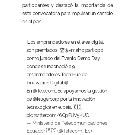
participantes y destacó la importancia de
esta convocatoria para impulsar un cambio
en el país.
¡Los emprendedores en el área digital
son premiados! 🏆
@vmaino
participó
como jurado del Evento Demo Day,
donde se reconoció a 9
emprendedores Tech Hub de
Innovación Digital. 🌐
En
@Telecom_Ec
apoyamos la gestión
de
@krugercorp
por la innovación
tecnológica en el país. 🇪🇨
pic.twitter.com/6CpPUV5KUO
— Ministerio de Telecomunicaciones
Ecuador 🇪🇨 (@Telecom_Ec)