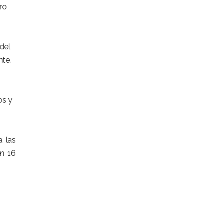
ro
 del
nte.
os y
 las
en 16