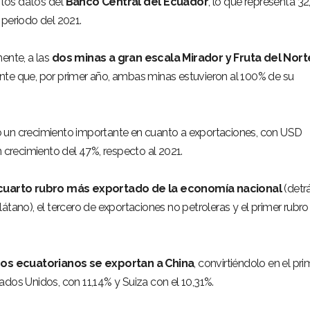
 los datos del
Banco Central del Ecuador
, lo que representa 3
 periodo del 2021.
ente, a las
dos minas a gran escala Mirador y Fruta del Nort
te que, por primer año, ambas minas estuvieron al 100% de su
 un crecimiento importante en cuanto a exportaciones, con USD
n crecimiento del 47%, respecto al 2021.
cuarto rubro más exportado de la economía nacional
(detr
átano), el tercero de exportaciones no petroleras y el primer rubro
os ecuatorianos se exportan a China
, convirtiéndolo en el pri
ados Unidos, con 11,14% y Suiza con el 10,31%.