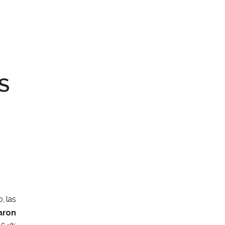
S
, las
aron