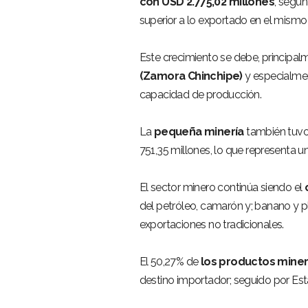
con USD 2.775,02 millones
, según
superior a lo exportado en el mismo
Este crecimiento se debe, principalm
(Zamora Chinchipe)
y especialmen
capacidad de producción.
La
pequeña minería
también tuvo
751,35 millones, lo que representa u
El sector minero continúa siendo el
del petróleo, camarón y; banano y pl
exportaciones no tradicionales.
El 50,27% de
los productos miner
destino importador; seguido por Est