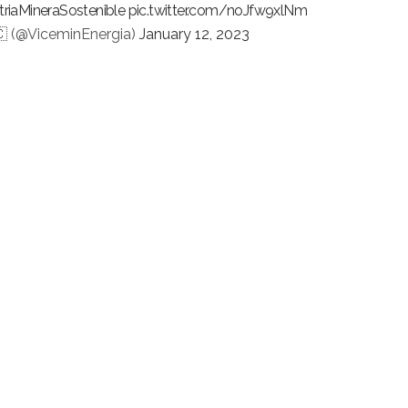
triaMineraSostenible
pic.twitter.com/noJfw9xlNm
🇨 (@ViceminEnergia)
January 12, 2023