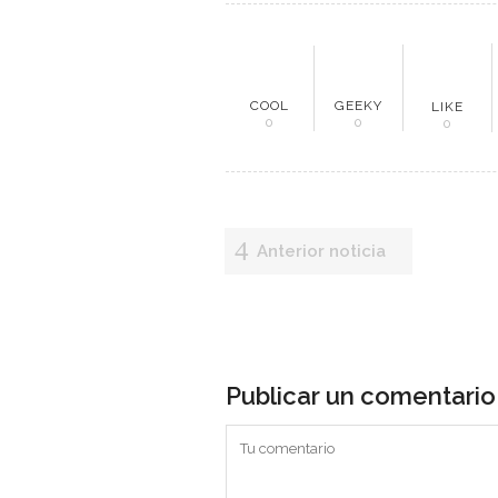
ME
COOL
GEEKY
LIKE
0
0
0
Inici
Mun
Anterior noticia
Noti
Entr
Artí
Publicar un comentario
Con
Es una revista digital ecuatoriana
especializada en generar información
relacionada a la minería y sectores