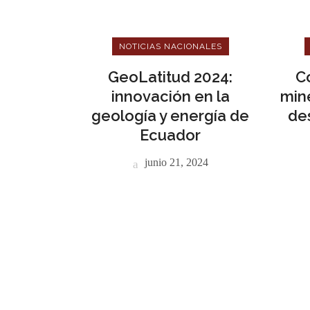
NOTICIAS NACIONALES
GeoLatitud 2024:
C
innovación en la
mine
geología y energía de
de
Ecuador
junio 21, 2024
ME
Inici
Mun
Noti