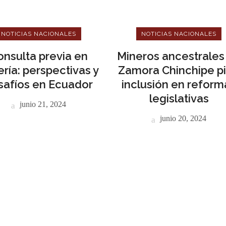
NOTICIAS NACIONALES
NOTICIAS NACIONALES
onsulta previa en
Mineros ancestrales
ría: perspectivas y
Zamora Chinchipe p
safíos en Ecuador
inclusión en reform
legislativas
junio 21, 2024
junio 20, 2024
NÚ PRINCIPAL
PUBLICIDAD
o
do Minero
cias