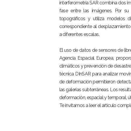
interferometría SAR combina dos im
fase entre las imágenes. Por su p
topográficos y utiliza modelos di
correspondiente al desplazamiento 
a diferentes escalas.
El uso de datos de sensores de lib
Agencia Espacial Europea, proporc
climáticos y prevención de desastres
técnica DInSAR para analizar movi
de deformación permitieron detecta
las galerías subterráneas. Los res
deformación, espacial y temporal, ú
Te invitamos a leer el artículo comp