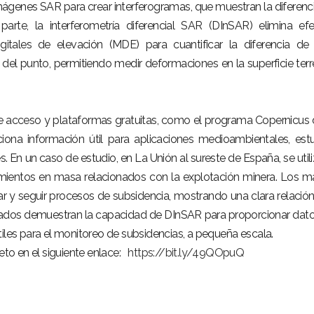
ágenes SAR para crear interferogramas, que muestran la diferenc
arte, la interferometría diferencial SAR (DInSAR) elimina ef
gitales de elevación (MDE) para cuantificar la diferencia de
del punto, permitiendo medir deformaciones en la superficie terr
re acceso y plataformas gratuitas, como el programa Copernicus 
iona información útil para aplicaciones medioambientales, est
. En un caso de estudio, en La Unión al sureste de España, se utili
mientos en masa relacionados con la explotación minera. Los 
r y seguir procesos de subsidencia, mostrando una clara relació
ultados demuestran la capacidad de DInSAR para proporcionar dat
tiles para el monitoreo de subsidencias, a pequeña escala.
leto en el siguiente enlace:
https://bit.ly/49QOpuQ