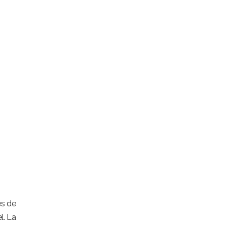
es de
l. La