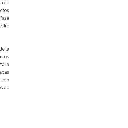
ia de
ectos
 fase
estre
de la
udios
zó la
mapas
n con
os de