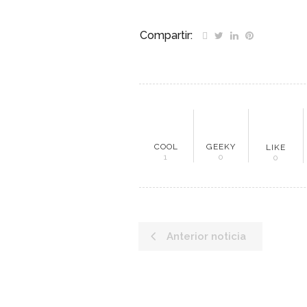
Compartir:
ME
COOL
GEEKY
LIKE
1
0
0
Inici
Mun
Anterior noticia
Noti
Entr
Artí