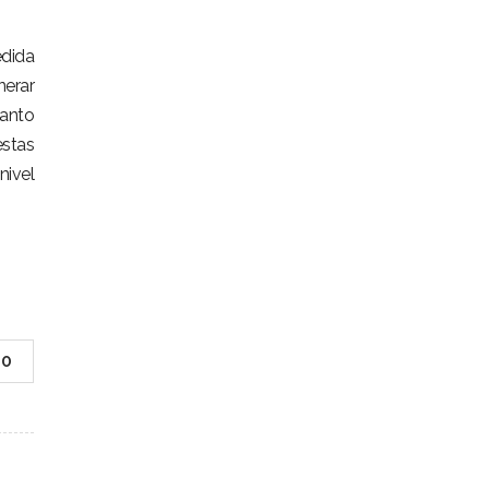
edida
nerar
tanto
estas
nivel
0