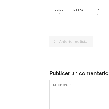
ME
COOL
GEEKY
LIKE
0
0
1
Inici
Mun
Anterior noticia
Noti
Entr
Artí
Publicar un comentario
Con
Es una revista digital ecuatoriana
especializada en generar información
relacionada a la minería y sectores
estratégicos del país, con el objetivo
de promover un diálogo informado y