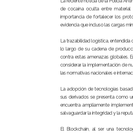
La reciente noticia de la Policía A
de cocaína oculta entre material 
importancia de fortalecer los prot
evidencia que incluso las cargas mine
La trazabilidad logística, entendida
lo largo de su cadena de producci
contra estas amenazas globales. En 
considerar la implementación de nu
las normativas nacionales e internac
La adopción de tecnologías basadas
sus derivados se presenta como u
encuentra ampliamente implementada
salvaguardar la integridad y la repu
El Blockchain, al ser una tecnolo