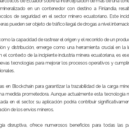
ntinarcóticos de Ecuador sobre la interceptación de más de una ton
mineralizado en un contenedor con destino a Finlandia, resal
ocolos de seguridad en el sector minero ecuatoriano. Este inci
ras pueden ser objeto de tráfico ilegal de drogas a nivel internaci
 como la capacidad de rastrear el origen y el recorrido de un produ
ón y distribución, emerge como una herramienta crucial en la 
el contexto de la incipiente industria minera ecuatoriana, es ese
evas tecnologías para mejorar los procesos operativos y cumpli
ionales.
 en Blockchain para garantizar la trazabilidad de la carga mine
na medida prometedora. Aunque actualmente esta tecnología 
 en el sector, su aplicación podría contribuir significativame
tación de los envíos mineros.
gía disruptiva, ofrece numerosos beneficios para todas las p