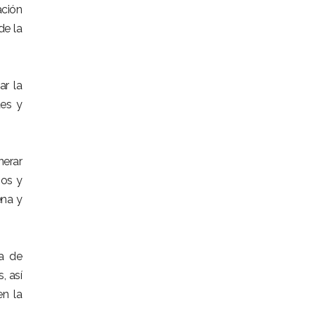
ación
de la
ar la
tes y
nerar
ios y
ena y
a de
, así
en la