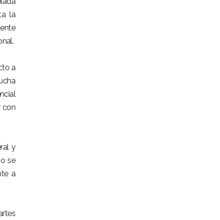
elada
ta la
dente
onal.
cto a
lucha
ncial
r con
ral y
no se
nte a
artes