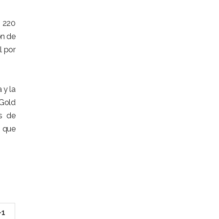
e 220
ón de
l por
 y la
lGold
és de
o que
-1