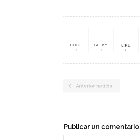
ME
COOL
GEEKY
LIKE
0
0
1
Inici
Mun
Anterior noticia
Noti
Entr
Artí
Publicar un comentario
Con
Es una revista digital ecuatoriana