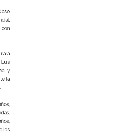
cioso
dial,
, con
urará
 Luis
eo y
te la
.
años,
adas.
años,
e los