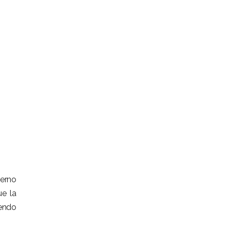
ierno
ue la
iendo