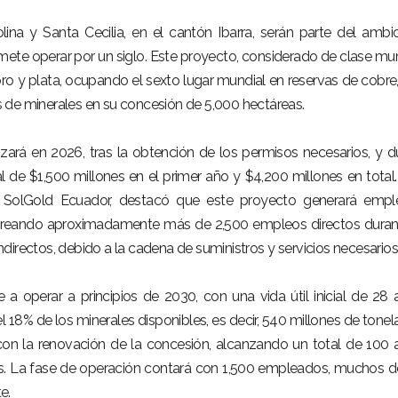
ina y Santa Cecilia, en el cantón Ibarra, serán parte del ambi
ete operar por un siglo. Este proyecto, considerado de clase mun
ro y plata, ocupando el sexto lugar mundial en reservas de cobre
 de minerales en su concesión de 5,000 hectáreas.
ará en 2026, tras la obtención de los permisos necesarios, y d
al de $1,500 millones en el primer año y $4,200 millones en total.
e SolGold Ecuador, destacó que este proyecto generará empl
, creando aproximadamente más de 2,500 empleos directos duran
directos, debido a la cadena de suministros y servicios necesarios
 operar a principios de 2030, con una vida útil inicial de 28 
el 18% de los minerales disponibles, es decir, 540 millones de tonel
con la renovación de la concesión, alcanzando un total de 100 
as. La fase de operación contará con 1,500 empleados, muchos d
e.