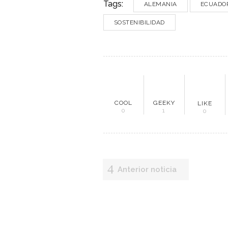
Tags:
ALEMANIA
ECUADO
SOSTENIBILIDAD
ME
COOL
GEEKY
LIKE
0
1
0
Inici
Mun
Anterior noticia
Noti
Entr
Artí