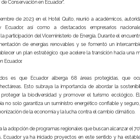
 de Conservación en Ecuador”.
tiembre de 2023 en el Hotel Quito, reunió a académicos, autori
y Ecuador, así como a destacados empresarios nacional
a participación del Viceministerio de Energía. Durante el encuentr
ementación de energías renovables y se fomentó un intercamb
ablecer un plan estratégico que acelere la transición hacia una m
en Ecuador.
os es que Ecuador alberga 68 áreas protegidas, que oc
ctáreas. Esto subraya la importancia de abordar la sostenibi
 proteger la biodiversidad y promover el turismo ecológico. E
pia no solo garantiza un suministro energético confiable y seguro,
onización de la economía y la lucha contra el cambio climático.
a la adopción de programas regionales que buscan alcanzar el 7
. Ecuador ya ha iniciado proyectos en este sentido y ha establ