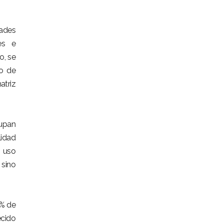
dades
es e
o, se
io de
atriz
upan
lidad
l uso
 sino
0% de
ecido