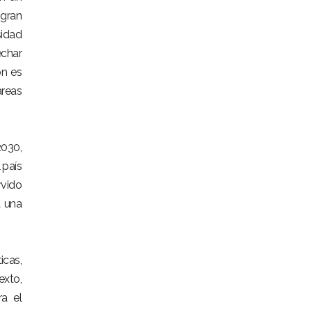
 gran
sidad
echar
ón es
áreas
2030,
 país
rvido
a una
icas,
exto,
a el