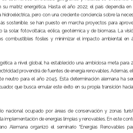
n su matriz energética. Hasta el año 2022, el país dependía en
 hidroeléctrica, pero con una creciente conciencia sobre la nece
s sostenible, se han puesto en marcha proyectos para aprov
la solar. fotovoltaica, eólica, geotérmica y de biomasa. La visi
los combustibles fósiles y minimizar el impacto ambiental en 
ergética a nivel global, ha establecido una ambiciosa meta para 
tricidad provendrá de fuentes de energía renovables. Además, el
te neutro para el año 2045. Esta determinación alemana ha se
uador, que busca emular este éxito en su propia transición haci
io nacional ocupado por áreas de conservación y zonas turíst
la implementación de energías limpias y renovables. En este cont
no Alemana organizó el seminario “Energías Renovables par