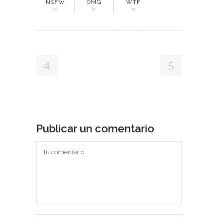
NSFW
OMG
WTF
0
0
0
Publicar un comentario