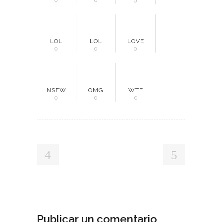
0
0
LOL
LOL
LOVE
0
0
0
NSFW
OMG
WTF
0
0
0
Publicar un comentario