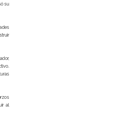
só su
dades
truir
ador,
tivo.
turas
erzos
ir al