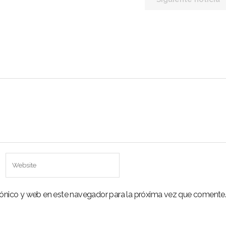
cias
evistas
culos
tacto
rónico y web en este navegador para la próxima vez que comente