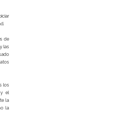
ciar
ad.
es de
y las
asado
datos
s los
 y el
te la
mo la