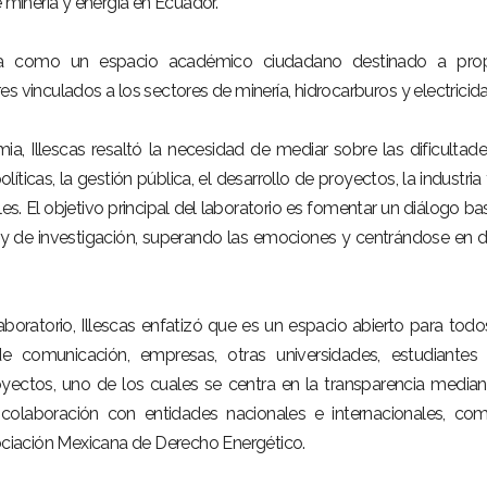
e minería y energía en Ecuador.
nta como un espacio académico ciudadano destinado a propi
s vinculados a los sectores de minería, hidrocarburos y electricid
a, Illescas resaltó la necesidad de mediar sobre las dificultad
íticas, la gestión pública, el desarrollo de proyectos, la industria 
es. El objetivo principal del laboratorio es fomentar un diálogo b
 y de investigación, superando las emociones y centrándose en 
laboratorio, Illescas enfatizó que es un espacio abierto para todo
e comunicación, empresas, otras universidades, estudiantes
yectos, uno de los cuales se centra en la transparencia median
n colaboración con entidades nacionales e internacionales, co
sociación Mexicana de Derecho Energético.