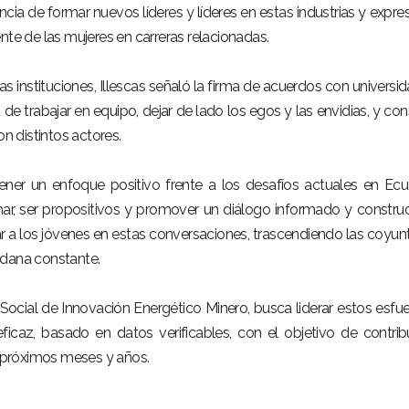
cia de formar nuevos líderes y líderes en estas industrias y expre
nte de las mujeres en carreras relacionadas.
s instituciones, Illescas señaló la firma de acuerdos con universi
de trabajar en equipo, dejar de lado los egos y las envidias, y cons
on distintos actores.
ntener un enfoque positivo frente a los desafíos actuales en Ecu
r, ser propositivos y promover un diálogo informado y construc
r a los jóvenes en estas conversaciones, trascendiendo las coyun
adana constante.
Social de Innovación Energético Minero, busca liderar estos esfu
ficaz, basado en datos verificables, con el objetivo de contribu
s próximos meses y años.