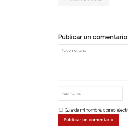
Noti
Entr
Artí
Publicar un comentario
Con
Es una revista digital ecuatoriana
especializada en generar información
relacionada a la minería y sectores
estratégicos del país, con el objetivo
de promover un diálogo informado y
reflexivo sobre el desarrollo de la
minería a nivel nacional y el potencial
de los sectores estratégicos.
Guarda mi nombre, correo elect