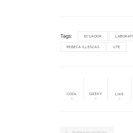
Tags:
ECUADOR
LABORATO
REBECA ILLESCAS
UTE
ME
COOL
GEEKY
LIKE
0
0
0
Inici
Mun
Anterior noticia