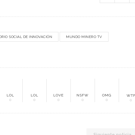
RIO SOCIAL DE INNOVACIÓN
MUNDO MINERO TV
NÚ PRINCIPAL
PUBLICIDAD
LOL
LOL
LOVE
NSFW
OMG
WT
0
0
0
0
0
0
o
do Minero
Siguiente noticia