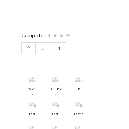
Compartir:
-4
COOL
GEEKY
LIKE
0
1
1
LOL
LOL
LOVE
0
0
0