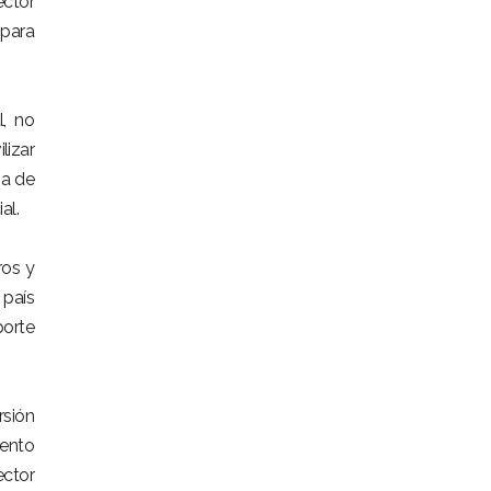
ector
 para
l, no
lizar
ja de
al.
ros y
 país
porte
rsión
lento
ector