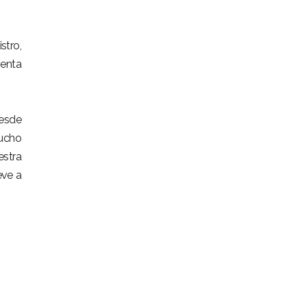
stro,
senta
desde
mucho
estra
eve a
CONTÁCTANOS