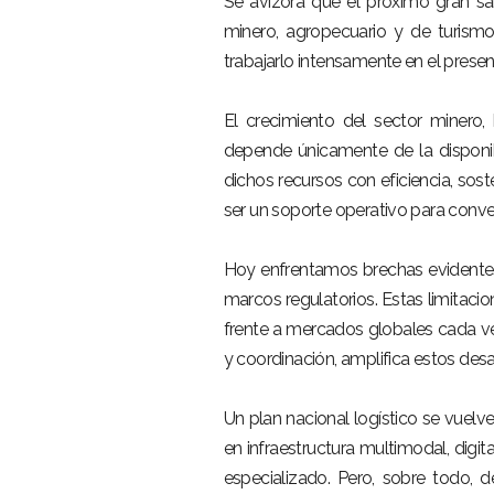
Se avizora que el próximo gran sa
minero, agropecuario y de turismo
trabajarlo intensamente en el presen
–
El crecimiento del sector minero,
depende únicamente de la disponibi
dichos recursos con eficiencia, soste
ser un soporte operativo para conver
–
Hoy enfrentamos brechas evidentes 
marcos regulatorios. Estas limitaci
frente a mercados globales cada vez
y coordinación, amplifica estos desa
–
Un plan nacional logístico se vuelv
en infraestructura multimodal, digit
especializado. Pero, sobre todo, 