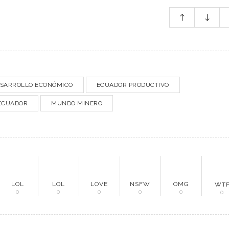
do Minero
cias
evistas
culos
SARROLLO ECONÓMICO
ECUADOR PRODUCTIVO
 ECUADOR
MUNDO MINERO
tacto
LOL
LOL
LOVE
NSFW
OMG
WT
0
0
0
0
0
0