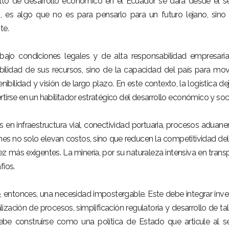
lto de desarrollo económico en el Ecuador se dará desde el s
, es algo que no es para pensarlo para un futuro lejano, sino
te.
 bajo condiciones legales y de alta responsabilidad empresaria
lidad de sus recursos, sino de la capacidad del país para movi
nibilidad y visión de largo plazo. En este contexto, la logística de
tirse en un habilitador estratégico del desarrollo económico y soci
en infraestructura vial, conectividad portuaria, procesos aduane
ones no solo elevan costos, sino que reducen la competitividad del
 más exigentes. La minería, por su naturaleza intensiva en trans
fíos.
e, entonces, una necesidad impostergable. Este debe integrar inve
alización de procesos, simplificación regulatoria y desarrollo de ta
debe construirse como una política de Estado que articule al s