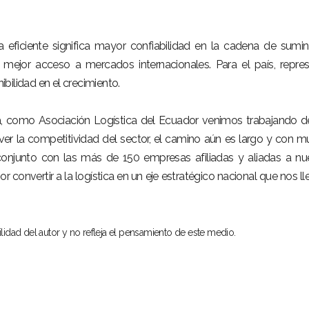
a eficiente significa mayor confiabilidad en la cadena de sumini
 mejor acceso a mercados internacionales. Para el país, repre
nibilidad en el crecimiento.
a, como Asociación Logística del Ecuador venimos trabajando 
 la competitividad del sector, el camino aún es largo y con 
onjunto con las más de 150 empresas afiliadas y aliadas a nu
r convertir a la logística en un eje estratégico nacional que nos ll
ilidad del autor y no refleja el pensamiento de este medio.
NÚ PRINCIPAL
PUBLICIDAD
o