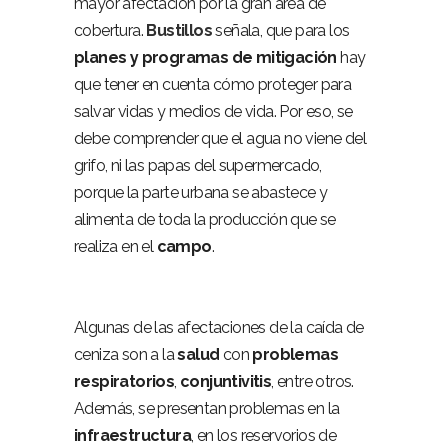
mayor afectación por la gran área de
cobertura.
Bustillos
señala, que para los
planes y programas de mitigación
hay
que tener en cuenta cómo proteger para
salvar vidas y medios de vida. Por eso, se
debe comprender que el agua no viene del
grifo, ni las papas del supermercado,
porque la parte urbana se abastece y
alimenta de toda la producción que se
realiza en el
campo
.
Algunas de las afectaciones de la caída de
ceniza son a la
salud
con
problemas
respiratorios
,
conjuntivitis
, entre otros.
Además, se presentan problemas en la
infraestructura
, en los reservorios de