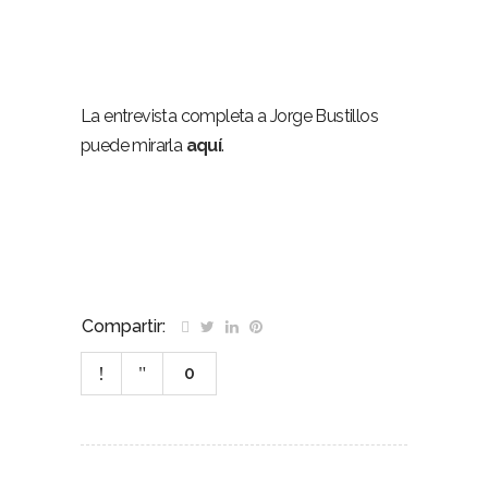
Planes prevención ceniza Quito
Planes prevención ceniza Quito
La entrevista completa a Jorge Bustillos
puede mirarla
aquí
.
Compartir:
0