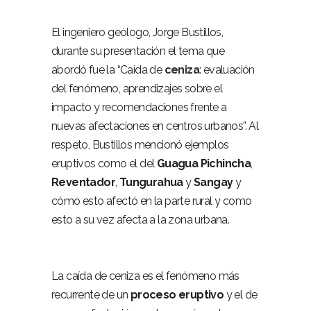
El ingeniero geólogo, Jorge Bustillos,
durante su presentación el tema que
abordó fue la “Caída de
ceniza
: evaluación
del fenómeno, aprendizajes sobre el
impacto y recomendaciones frente a
nuevas afectaciones en centros urbanos”. Al
respeto, Bustillos mencionó ejemplos
eruptivos como el del
Guagua
Pichincha
,
Reventador
,
Tungurahua
y
Sangay
y
cómo esto afectó en la parte rural y como
esto a su vez afecta a la zona urbana.
La caída de ceniza es el fenómeno más
recurrente de un
proceso
eruptivo
y el de