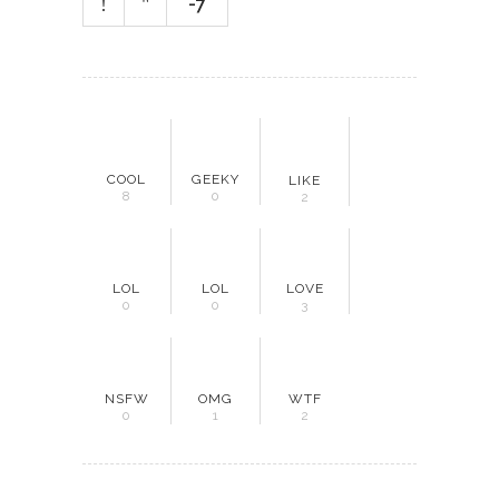
-7
COOL
GEEKY
LIKE
8
0
2
LOL
LOL
LOVE
0
0
3
NSFW
OMG
WTF
0
1
2