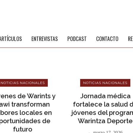
S
a
ARTÍCULOS
ENTREVISTAS
PODCAST
CONTACTO
RE
NOTICIAS NACIONALES
NOTICIAS NACIONALES
enes de Warints y
Jornada médica
awi transforman
fortalece la salud 
bores locales en
jóvenes del progra
portunidades de
Warintza Deporte
NÚ PRINCIPAL
PUBLICIDAD
futuro
marzo 17, 2026