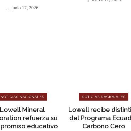
junio 17, 2026
o
do Minero
cias
evistas
culos
tacto
NOTICIAS NACIONALES
NOTICIAS NACIONALES
Lowell Mineral
Lowell recibe distint
oration refuerza su
del Programa Ecua
promiso educativo
Carbono Cero