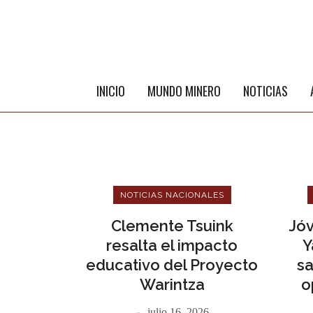
INICIO
MUNDO MINERO
NOTICIAS
NOTICIAS NACIONALES
Clemente Tsuink
Jóv
resalta el impacto
Y
educativo del Proyecto
sa
Warintza
o
ME
julio 16, 2026