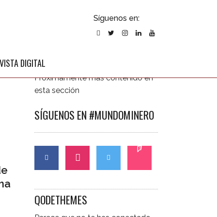
ubscribirse
Síguenos en:
l newsletter
ÚLTIMAS NOTICIAS
VISTA DIGITAL
Próximamente más contenido en
esta sección
SÍGUENOS EN #MUNDOMINERO
de
ma
QODETHEMES
CONTÁCTANOS