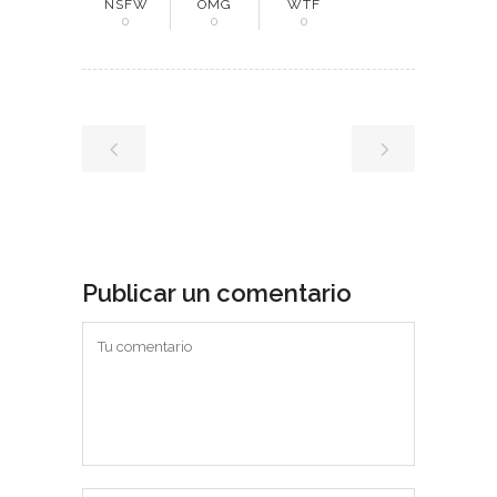
NSFW
OMG
WTF
0
0
0
Publicar un comentario