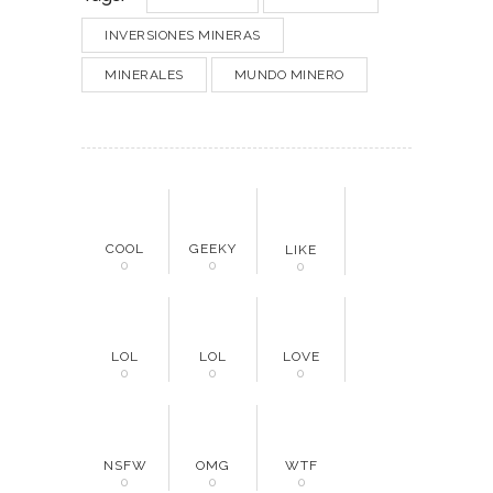
INVERSIONES MINERAS
MINERALES
MUNDO MINERO
COOL
GEEKY
LIKE
0
0
0
LOL
LOL
LOVE
0
0
0
NSFW
OMG
WTF
0
0
0